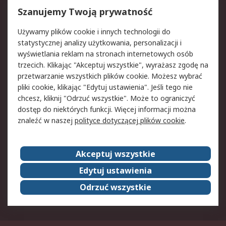
Reklamacje i zwroty
Rejestracja
Szanujemy Twoją prywatność
Pomoc
Używamy plików cookie i innych technologii do
statystycznej analizy użytkowania, personalizacji i
Aspekty prawne
wyświetlania reklam na stronach internetowych osób
trzecich. Klikając "Akceptuj wszystkie", wyrażasz zgodę na
Bezpieczeństwo e-
Polityka dotycząca
przetwarzanie wszystkich plików cookie. Możesz wybrać
maila
plików cookie
pliki cookie, klikając "Edytuj ustawienia". Jeśli tego nie
Polityka prywatności
Użytkowanie witryny
chcesz, kliknij "Odrzuć wszystkie". Może to ograniczyć
Zastrzeżenia prawne
Warunki Sprzedaży
dostęp do niektórych funkcji. Więcej informacji można
znaleźć w naszej
polityce dotyczącej plików cookie
.
O firmie RS
Akceptuj wszystkie
Grupa RS
Kontakt
O firmie RS
RS na świecie
Edytuj ustawienia
Kariera
Nagrody dla RS
Odrzuć wszystkie
ESG