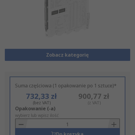
Zobacz kategorię
Suma częściowa (1 opakowanie po 1 sztuce)*
732,33 zł
900,77 zł
(bez VAT)
(z VAT)
Add
Opakowanie (-a)
to
wybierz lub wpisz ilość
Basket
Do koszyka