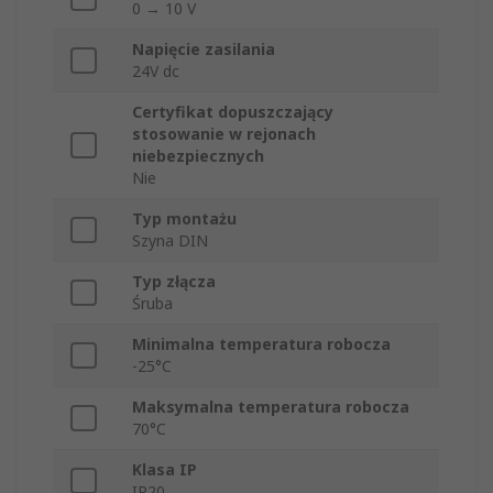
0 → 10 V
Napięcie zasilania
24V dc
Certyfikat dopuszczający
stosowanie w rejonach
niebezpiecznych
Nie
Typ montażu
Szyna DIN
Typ złącza
Śruba
Minimalna temperatura robocza
-25°C
Maksymalna temperatura robocza
70°C
Klasa IP
IP20