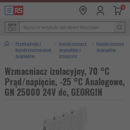
0
MPN
/
Przekaźniki i
/
Kondycjonery
/
Kondycjonery
kondycjonowanie
sygnałów i
sygnałów
sygnałów
izolatory
Wzmacniacz izolacyjny, 70 °C
Prąd/napięcie, -25 °C Analogowe,
GN 25000 24V dc, GEORGIN