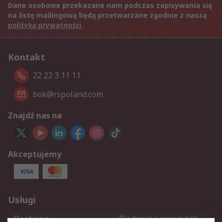
Dane osobowe przekazane nam podczas zapisywania się
na listę mailingową będą przetwarzane zgodnie z naszą
polityką prywatności
.
Kontakt
22 22 3 11 11
bok@rspoland.com
Znajdź nas na
Akceptujemy
Usługi
Dostawa
Śledzenie przesyłek