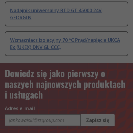
Nadajnik uniwersalny RTD GT 45000 24V,
GEORGIN
Wzmacniacz izolacyjny 70 °C Prąd/napięcie UKCA
Ex (UKEX) DNV GL CCC,
Dowiedz się jako pierwszy o
naszych najnowszych produktach
i usługach
Adres e-mail
Zapisz się