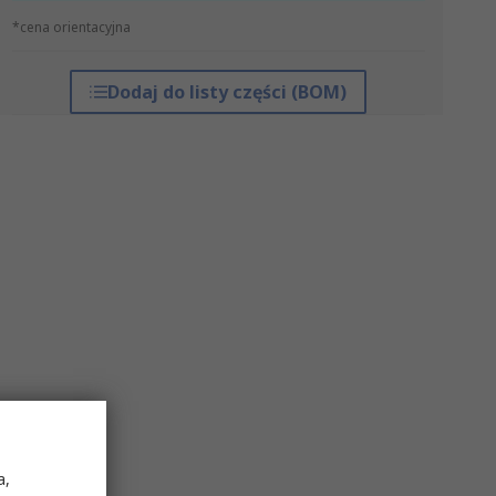
*cena orientacyjna
Dodaj do listy części (BOM)
a,