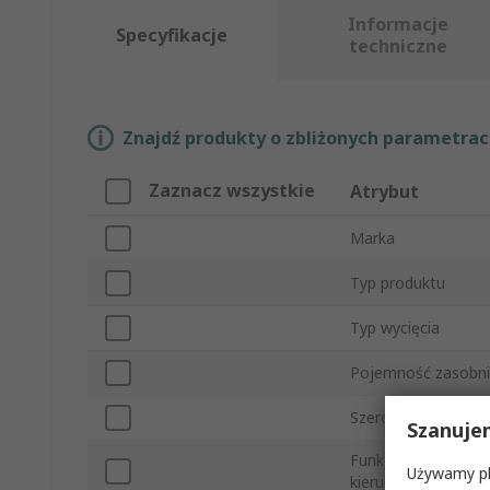
Informacje
Specyfikacje
techniczne
Znajdź produkty o zbliżonych parametrach
Zaznacz wszystkie
Atrybut
Marka
Typ produktu
Typ wycięcia
Pojemność zasobni
Szerokość wlotu
Szanuje
Funkcja pracy w o
Używamy pli
kierunku