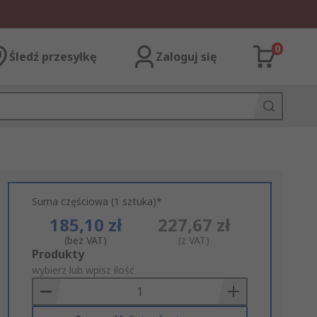
0
Śledź przesyłkę
Zaloguj się
Suma częściowa (1 sztuka)*
185,10 zł
227,67 zł
(bez VAT)
(z VAT)
Add
Produkty
to
wybierz lub wpisz ilość
Basket