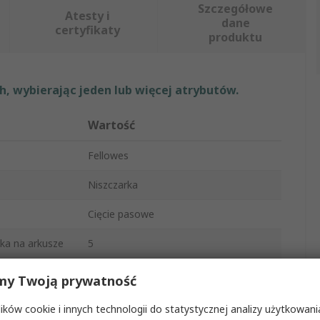
Szczegółowe
Atesty i
dane
certyfikaty
produktu
, wybierając jeden lub więcej atrybutów.
Wartość
Fellowes
Niszczarka
Cięcie pasowe
ka na arkusze
5
220mm
my Twoją prywatność
dwrotnym
Tak
ków cookie i innych technologii do statystycznej analizy użytkowani