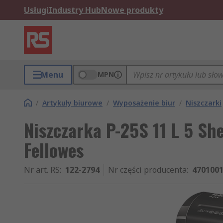
Usługi
Industry Hub
Nowe produkty
Menu
MPN
/
Artykuły biurowe
/
Wyposażenie biur
/
Niszczarki
Niszczarka P-25S 11 L 5 Sh
Fellowes
Nr art. RS
:
122-2794
Nr części producenta
:
470100