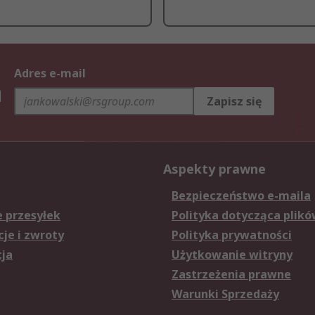
Adres e-mail
h
Zapisz się
Aspekty prawne
Bezpieczeństwo e-maila
e przesyłek
Polityka dotycząca plikó
je i zwroty
Polityka prywatności
cja
Użytkowanie witryny
Zastrzeżenia prawne
Warunki Sprzedaży