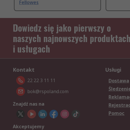
Fellowes
Dowiedz się jako pierwszy o
naszych najnowszych produktac
i usługach
Kontakt
Usługi
22 22 3 11 11
Dostawa
Śledzeni
bok@rspoland.com
Reklamac
Znajdź nas na
Rejestra
Pomoc
Akceptujemy