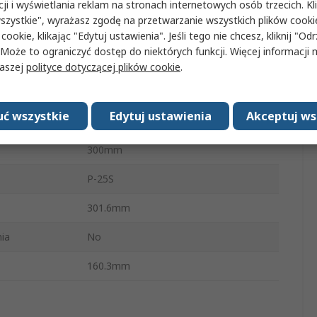
cji i wyświetlania reklam na stronach internetowych osób trzecich. Kl
szystkie", wyrażasz zgodę na przetwarzanie wszystkich plików cook
11L
 cookie, klikając "Edytuj ustawienia". Jeśli tego nie chcesz, kliknij "Od
Zszywki, Karta kredytowa, Spinacz
 Może to ograniczyć dostęp do niektórych funkcji. Więcej informacji
iania
biurowy
naszej
polityce dotyczącej plików cookie
.
Typ C
ć wszystkie
Edytuj ustawienia
Akceptuj ws
7 mm
300mm
P-25S
301.6mm
ia
No
160.3mm