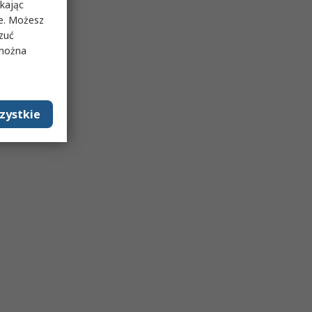
ikając
ie. Możesz
rzuć
 można
zystkie