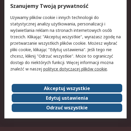
Reklamacje i zwroty
Rejestracja
Szanujemy Twoją prywatność
Pomoc
Używamy plików cookie i innych technologii do
statystycznej analizy użytkowania, personalizacji i
Aspekty prawne
wyświetlania reklam na stronach internetowych osób
trzecich. Klikając "Akceptuj wszystkie", wyrażasz zgodę na
Bezpieczeństwo e-
Polityka dotycząca
przetwarzanie wszystkich plików cookie. Możesz wybrać
maila
plików cookie
pliki cookie, klikając "Edytuj ustawienia". Jeśli tego nie
Polityka prywatności
Użytkowanie witryny
chcesz, kliknij "Odrzuć wszystkie". Może to ograniczyć
Zastrzeżenia prawne
Warunki Sprzedaży
dostęp do niektórych funkcji. Więcej informacji można
znaleźć w naszej
polityce dotyczącej plików cookie
.
O firmie RS
Akceptuj wszystkie
Grupa RS
Kontakt
O firmie RS
RS na świecie
Edytuj ustawienia
Kariera
Nagrody dla RS
Odrzuć wszystkie
ESG