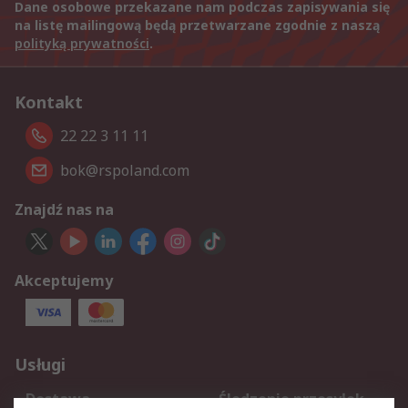
Dane osobowe przekazane nam podczas zapisywania się
na listę mailingową będą przetwarzane zgodnie z naszą
polityką prywatności
.
Kontakt
22 22 3 11 11
bok@rspoland.com
Znajdź nas na
Akceptujemy
Usługi
Dostawa
Śledzenie przesyłek