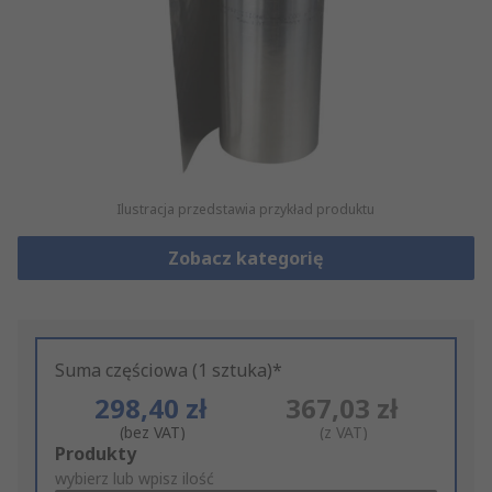
Ilustracja przedstawia przykład produktu
Zobacz kategorię
Suma częściowa (1 sztuka)*
298,40 zł
367,03 zł
(bez VAT)
(z VAT)
Add
Produkty
to
wybierz lub wpisz ilość