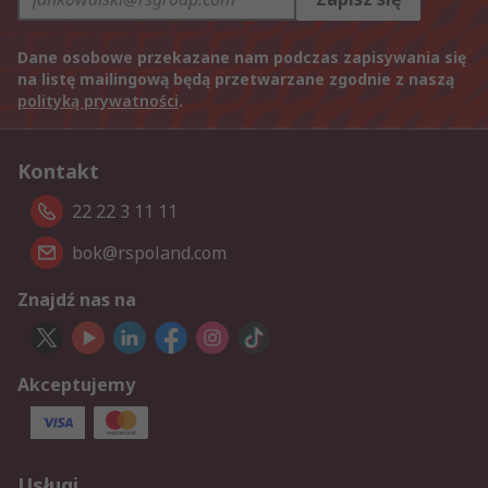
Dane osobowe przekazane nam podczas zapisywania się
na listę mailingową będą przetwarzane zgodnie z naszą
polityką prywatności
.
Kontakt
22 22 3 11 11
bok@rspoland.com
Znajdź nas na
Akceptujemy
Usługi