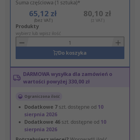
Suma częściowa (1 sztuka)*
65,12 zł
80,10 zł
(bez VAT)
(z VAT)
Add
Produkty
to
wybierz lub wpisz ilość
Basket
Do koszyka
DARMOWA wysyłka dla zamówień o
wartości powyżej 330,00 zł
Ograniczona ilość
Dodatkowe
7
szt. dostępne od
10
sierpnia 2026
Dodatkowe
46
szt. dostępne od
10
sierpnia 2026
Potrzebujesz więcej?
Wprowadź ilość,