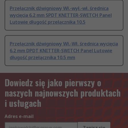
Przełącznik dźwigniowy Wł.-wył.-wł. średnica
wycięcia 6.2 mm SPDT KNITTER-SWITCH Panel
Lutowie długość przełącznika 10.5
Przełącznik dźwigniowy Wł.-Wł. średnica wycięcia
6.2 mm DPDT KNITTER-SWITCH Panel Lutowie
długość przełącznika 10.5 mm
Dowiedz się jako pierwszy o
naszych najnowszych produktach
i usługach
Adres e-mail
Zapisz się