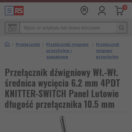
0
MPN
/
Przełączniki
/
Przełączniki migowe
/
Przełącznik
przechylne i
migowy
suwakowe
przechylny
Przełącznik dźwigniowy Wł.-Wł.
średnica wycięcia 6.2 mm 4PDT
KNITTER-SWITCH Panel Lutowie
długość przełącznika 10.5 mm