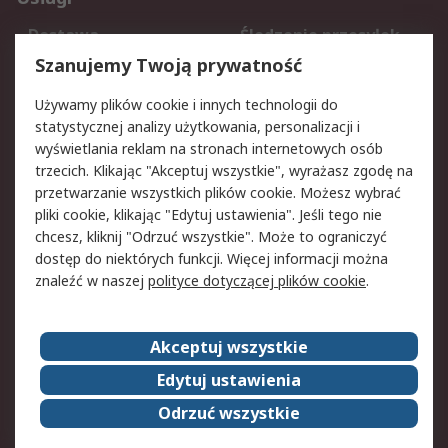
Dostawa
Śledzenie przesyłek
Reklamacje i zwroty
Rejestracja
Szanujemy Twoją prywatność
Pomoc
Używamy plików cookie i innych technologii do
statystycznej analizy użytkowania, personalizacji i
Aspekty prawne
wyświetlania reklam na stronach internetowych osób
trzecich. Klikając "Akceptuj wszystkie", wyrażasz zgodę na
Bezpieczeństwo e-
Polityka dotycząca
przetwarzanie wszystkich plików cookie. Możesz wybrać
maila
plików cookie
pliki cookie, klikając "Edytuj ustawienia". Jeśli tego nie
Polityka prywatności
Użytkowanie witryny
chcesz, kliknij "Odrzuć wszystkie". Może to ograniczyć
Zastrzeżenia prawne
Warunki Sprzedaży
dostęp do niektórych funkcji. Więcej informacji można
znaleźć w naszej
polityce dotyczącej plików cookie
.
O firmie RS
Akceptuj wszystkie
Grupa RS
Kontakt
O firmie RS
RS na świecie
Edytuj ustawienia
Kariera
Nagrody dla RS
Odrzuć wszystkie
ESG