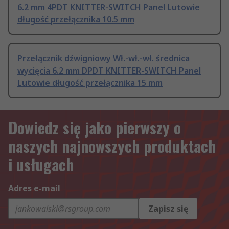
6.2 mm 4PDT KNITTER-SWITCH Panel Lutowie
długość przełącznika 10.5 mm
Przełącznik dźwigniowy Wł.-wł.-wł. średnica
wycięcia 6.2 mm DPDT KNITTER-SWITCH Panel
Lutowie długość przełącznika 15 mm
Dowiedz się jako pierwszy o
naszych najnowszych produktach
i usługach
Adres e-mail
Zapisz się