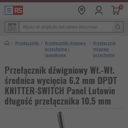
0
MPN
/
Przełączniki
/
Przełączniki migowe
/
Przełącznik
przechylne i
migowy
suwakowe
przechylny
Przełącznik dźwigniowy Wł.-Wł.
średnica wycięcia 6.2 mm DPDT
KNITTER-SWITCH Panel Lutowie
długość przełącznika 10.5 mm