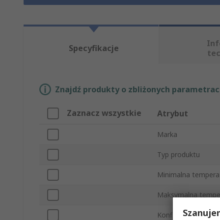
In
Specyfikacje
te
Znajdź produkty o zbliżonych parametrach
Zaznacz wszystkie
Atrybut
Marka
Typ produktu
Minimalna tempera
Maksymalna tempe
Szanuje
Konfiguracja stykó