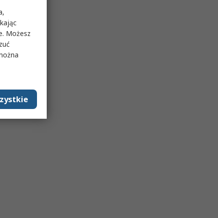
a,
ikając
ie. Możesz
rzuć
 można
zystkie