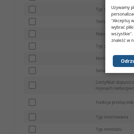
Używamy pli
Typ termostatu
personaliza
"Akceptuj w
Temperatura zamkn
wybrać pliki
wszystkie".
Napięcie AC styku
znaleźć w 
Typ złącza
Normy/Zatwierdzen
Odrzu
Seria
Certyfikat dopuszc
rejonach niebezpie
Funkcja przełącznik
Typ resetowania
Typ montażu