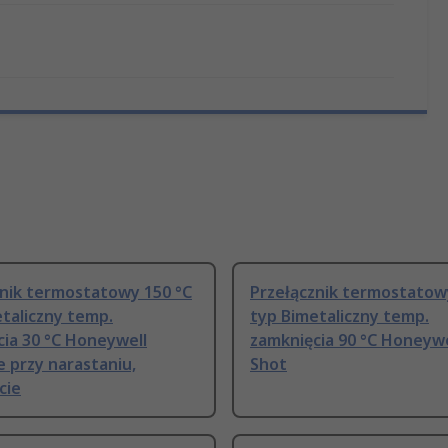
znik termostatowy 150 °C
Przełącznik termostatow
taliczny temp.
typ Bimetaliczny temp.
ia 30 °C Honeywell
zamknięcia 90 °C Honeyw
 przy narastaniu,
Shot
cie