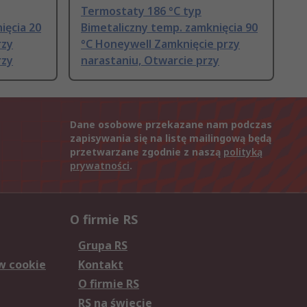
Termostaty 186 °C typ
ięcia 20
Bimetaliczny temp. zamknięcia 90
rzy
°C Honeywell Zamknięcie przy
rzy
narastaniu, Otwarcie przy
Dane osobowe przekazane nam podczas
zapisywania się na listę mailingową będą
przetwarzane zgodnie z naszą
polityką
prywatności
.
O firmie RS
Grupa RS
w cookie
Kontakt
O firmie RS
RS na świecie