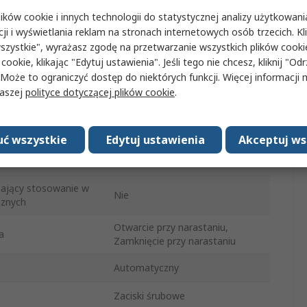
ków cookie i innych technologii do statystycznej analizy użytkowani
Bimetaliczny
cji i wyświetlania reklam na stronach internetowych osób trzecich. Kl
szystkie", wyrażasz zgodę na przetwarzanie wszystkich plików cook
ięcia
15°C
 cookie, klikając "Edytuj ustawienia". Jeśli tego nie chcesz, kliknij "Od
 Może to ograniczyć dostęp do niektórych funkcji. Więcej informacji
250V ac
naszej
polityce dotyczącej plików cookie
.
Szybkie złącza
ia
No
ć wszystkie
Edytuj ustawienia
Akceptuj ws
2455R
zający stosowanie w
Nie
cznych
Otwarcie przy narastaniu,
a
Zamknięcie przy narastaniu
Automatyczny
Zaciski śrubowe