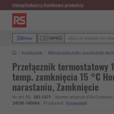
Usługi
Industry Hub
Nowe produkty
Menu
MPN
/
Przełączniki
/
Mikroprzełączniki i przełączniki det
Przełącznik termostatowy 
temp. zamknięcia 15 °C Ho
narastaniu, Zamknięcie
Nr art. RS
:
283-5471
Numer artykułu Elfa Distrelec
:
2455R-100084
Producent
:
Honeywell