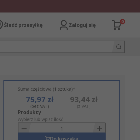
0
Śledź przesyłkę
Zaloguj się
Suma częściowa (1 sztuka)*
75,97 zł
93,44 zł
(bez VAT)
(z VAT)
Add
Produkty
to
wybierz lub wpisz ilość
Basket
Do koszyka