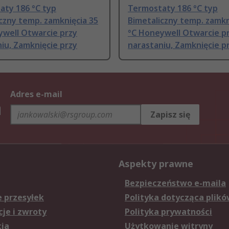
aty 186 °C typ
Termostaty 186 °C typ
czny temp. zamknięcia 35
Bimetaliczny temp. zamkn
ywell Otwarcie przy
°C Honeywell Otwarcie p
iu, Zamknięcie przy
narastaniu, Zamknięcie p
Adres e-mail
h
Zapisz się
Aspekty prawne
Bezpieczeństwo e-maila
e przesyłek
Polityka dotycząca plikó
je i zwroty
Polityka prywatności
cja
Użytkowanie witryny