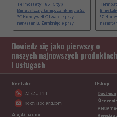
Termostaty 186 °C typ
Termost
Bimetaliczny temp. zamknięcia 55
Bimetali
°C Honeywell Otwarcie przy
°C Hone
narastaniu, Zamknięcie przy
narastan
Dowiedz się jako pierwszy o
naszych najnowszych produktac
i usługach
Kontakt
Usługi
22 22 3 11 11
Dostawa
Śledzeni
bok@rspoland.com
Reklamac
Znajdź nas na
Rejestra