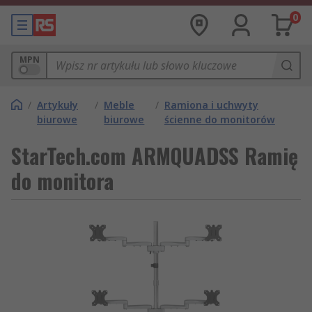
0
MPN
/
Artykuły
/
Meble
/
Ramiona i uchwyty
biurowe
biurowe
ścienne do monitorów
StarTech.com ARMQUADSS Ramię
do monitora