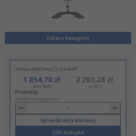
Zobacz kategorię
Suma częściowa (1 sztuka)*
1 854,70 zł
2 281,28 zł
(bez VAT)
(z VAT)
Add
Produkty
to
wybierz lub wpisz ilość
Basket
Sprawdź daty dostawy
Do koszyka