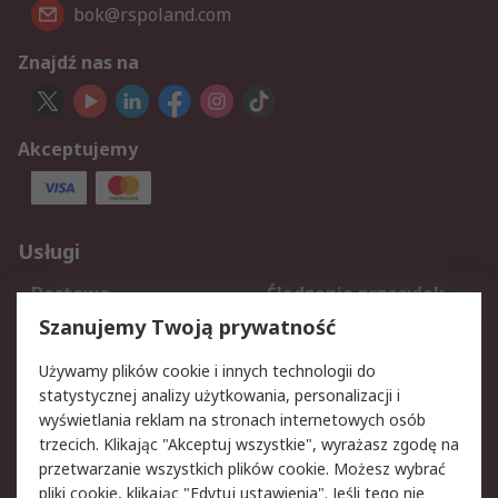
bok@rspoland.com
Znajdź nas na
Akceptujemy
Usługi
Dostawa
Śledzenie przesyłek
Reklamacje i zwroty
Rejestracja
Szanujemy Twoją prywatność
Pomoc
Używamy plików cookie i innych technologii do
statystycznej analizy użytkowania, personalizacji i
Aspekty prawne
wyświetlania reklam na stronach internetowych osób
trzecich. Klikając "Akceptuj wszystkie", wyrażasz zgodę na
Bezpieczeństwo e-
Polityka dotycząca
przetwarzanie wszystkich plików cookie. Możesz wybrać
maila
plików cookie
pliki cookie, klikając "Edytuj ustawienia". Jeśli tego nie