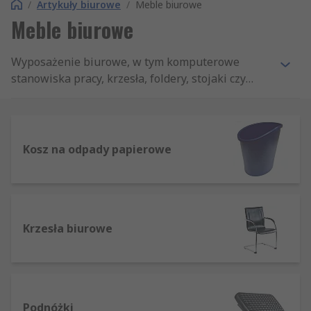
/
Artykuły biurowe
/
Meble biurowe
Meble biurowe
Wyposażenie biurowe, w tym komputerowe
stanowiska pracy, krzesła, foldery, stojaki czy
pojemniki na dokumenty, oraz cała gama innych
wymaganych w każdym biurze mebli i akcesoriów
w jednym miejscu- oferta RS zawiera sprawdzone
produkty uznanych marek takich jak Rotronic i
Kosz na odpady papierowe
Teknik. Tu znalazły się również podstawki pod
laptopa, sortowniki listów, podnóżki i podpórki
ergonomiczne.
Krzesła biurowe
Podnóżki