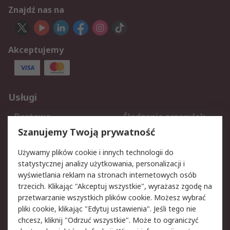
Znajdź nas na
Akceptujemy
Usługi
Dostawa
Śledzenie przesyłek
Reklamacje i zwroty
Rejestracja
Szanujemy Twoją prywatność
Pomoc
Używamy plików cookie i innych technologii do
statystycznej analizy użytkowania, personalizacji i
Aspekty prawne
wyświetlania reklam na stronach internetowych osób
trzecich. Klikając "Akceptuj wszystkie", wyrażasz zgodę na
Bezpieczeństwo e-
Polityka dotycząca
przetwarzanie wszystkich plików cookie. Możesz wybrać
maila
plików cookie
pliki cookie, klikając "Edytuj ustawienia". Jeśli tego nie
Polityka prywatności
Użytkowanie witryny
chcesz, kliknij "Odrzuć wszystkie". Może to ograniczyć