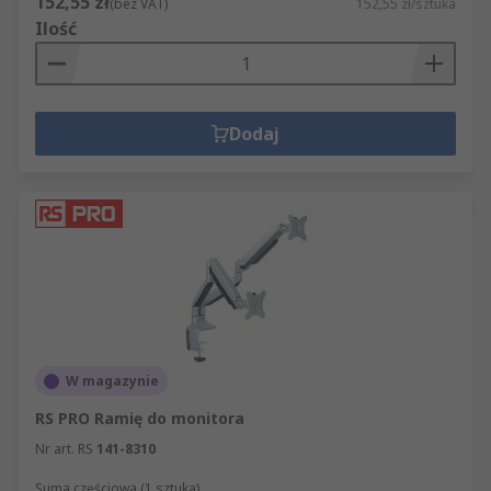
152,55 zł
(bez VAT)
152,55 zł/sztuka
Ilość
Dodaj
W magazynie
RS PRO Ramię do monitora
Nr art. RS
141-8310
Suma częściowa (1 sztuka)