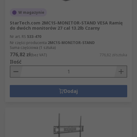
W magazynie
StarTech.com 2MC1S-MONITOR-STAND VESA Ramię
do dwóch monitorów 27 cal 13.2lb Czarny
Nr art. RS
533-470
Nr części producenta
2MC1S-MONITOR-STAND
Suma częściowa (1 sztuka)
776,82 zł
(bez VAT)
776,82 zł/sztuka
Ilość
Dodaj