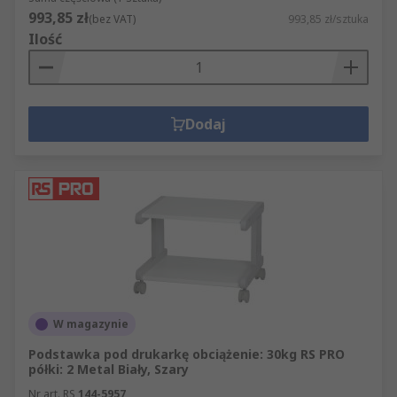
993,85 zł
(bez VAT)
993,85 zł/sztuka
Ilość
Dodaj
W magazynie
Podstawka pod drukarkę obciążenie: 30kg RS PRO
półki: 2 Metal Biały, Szary
Nr art. RS
144-5957