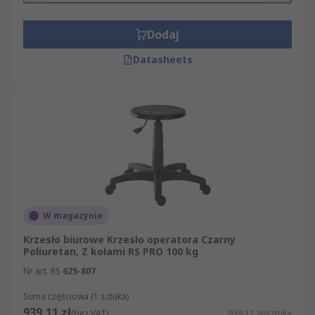
Dodaj
Datasheets
W magazynie
Krzesło biurowe Krzesło operatora Czarny
Poliuretan, Z kołami RS PRO 100 kg
Nr art. RS
625-807
Suma częściowa (1 sztuka)
939,11 zł
(bez VAT)
939,11 zł/sztuka