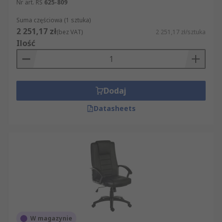
Nr art. RS
625-809
Suma częściowa (1 sztuka)
2 251,17 zł
(bez VAT)
2 251,17 zł/sztuka
Ilość
Dodaj
Datasheets
W magazynie