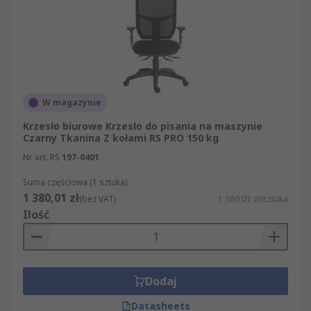
Krzesła biurowe. Oferujemy Państwu ponad 500
000 produktów dostępnych w sprzedaży online, a
także błyskawiczną dostawę. Jeśli odwiedzą
Państwo naszą stronę internetową, odkryją
Państwo, że została zaprojektowana tak, by
proces składania zamówienia był maksymalnie
W magazynie
prosty i klarowny.
Krzesło biurowe Krzesło do pisania na maszynie
Czarny Tkanina Z kołami RS PRO 150 kg
Nr art. RS
197-0401
Suma częściowa (1 sztuka)
1 380,01 zł
(bez VAT)
1 380,01 zł/sztuka
Ilość
Dodaj
Datasheets