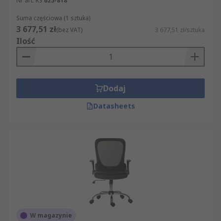
Nr art. RS
625-818
Suma częściowa (1 sztuka)
3 677,51 zł
(bez VAT)
3 677,51 zł/sztuka
Ilość
Dodaj
Datasheets
W magazynie