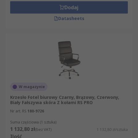
Dodaj
Datasheets
W magazynie
Krzesło Fotel biurowy Czarny, Brązowy, Czerwony,
Biały Fałszywa skóra Z kołami RS PRO
Nr art. RS
180-9726
Suma częściowa (1 sztuka)
1 132,80 zł
(bez VAT)
1 132,80 zł/sztuka
Ilość