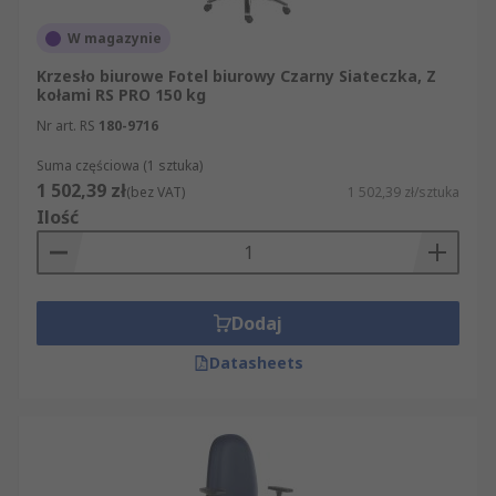
W magazynie
Krzesło biurowe Fotel biurowy Czarny Siateczka, Z
kołami RS PRO 150 kg
Nr art. RS
180-9716
Suma częściowa (1 sztuka)
1 502,39 zł
(bez VAT)
1 502,39 zł/sztuka
Ilość
Dodaj
Datasheets