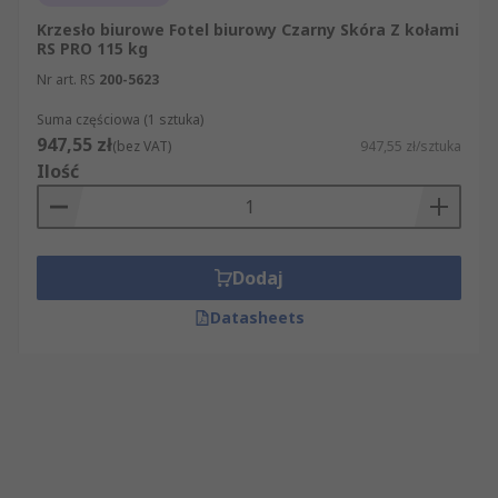
Krzesło biurowe Fotel biurowy Czarny Skóra Z kołami
RS PRO 115 kg
Nr art. RS
200-5623
Suma częściowa (1 sztuka)
947,55 zł
(bez VAT)
947,55 zł/sztuka
Ilość
Dodaj
Datasheets