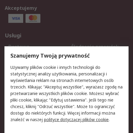
Akceptujemy
Usługi
Dostawa
Śledzenie przesyłek
Reklamacje i zwroty
Rejestracja
Szanujemy Twoją prywatność
Pomoc
Używamy plików cookie i innych technologii do
statystycznej analizy użytkowania, personalizacji i
Aspekty prawne
wyświetlania reklam na stronach internetowych osób
trzecich. Klikając "Akceptuj wszystkie", wyrażasz zgodę na
Bezpieczeństwo e-
Polityka dotycząca
przetwarzanie wszystkich plików cookie. Możesz wybrać
maila
plików cookie
pliki cookie, klikając "Edytuj ustawienia". Jeśli tego nie
Polityka prywatności
Użytkowanie witryny
chcesz, kliknij "Odrzuć wszystkie". Może to ograniczyć
Zastrzeżenia prawne
Warunki Sprzedaży
dostęp do niektórych funkcji. Więcej informacji można
znaleźć w naszej
polityce dotyczącej plików cookie
.
O firmie RS