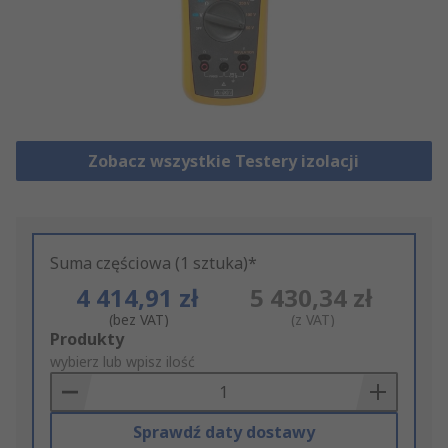
Zobacz wszystkie Testery izolacji
Suma częściowa (1 sztuka)*
4 414,91 zł
5 430,34 zł
(bez VAT)
(z VAT)
Add
Produkty
to
wybierz lub wpisz ilość
Basket
Sprawdź daty dostawy