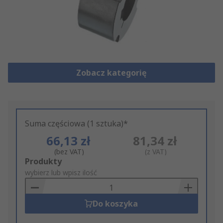
Zobacz kategorię
Suma częściowa (1 sztuka)*
66,13 zł
81,34 zł
(bez VAT)
(z VAT)
Add
Produkty
to
wybierz lub wpisz ilość
Basket
Do koszyka