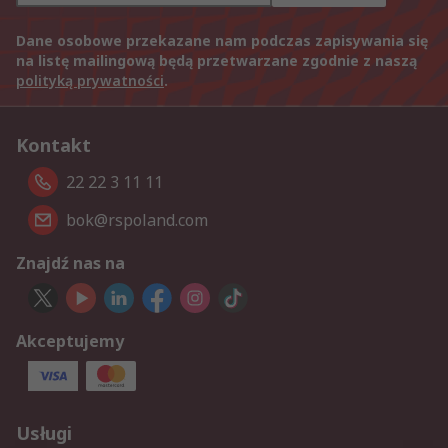
Dane osobowe przekazane nam podczas zapisywania się
na listę mailingową będą przetwarzane zgodnie z naszą
polityką prywatności
.
Kontakt
22 22 3 11 11
bok@rspoland.com
Znajdź nas na
Akceptujemy
Usługi