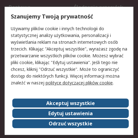
Dostawa
Śledzenie przesyłek
Reklamacje i zwroty
Rejestracja
Szanujemy Twoją prywatność
Pomoc
Używamy plików cookie i innych technologii do
statystycznej analizy użytkowania, personalizacji i
Aspekty prawne
wyświetlania reklam na stronach internetowych osób
trzecich. Klikając "Akceptuj wszystkie", wyrażasz zgodę na
Bezpieczeństwo e-
Polityka dotycząca
przetwarzanie wszystkich plików cookie. Możesz wybrać
maila
plików cookie
pliki cookie, klikając "Edytuj ustawienia". Jeśli tego nie
Polityka prywatności
Użytkowanie witryny
chcesz, kliknij "Odrzuć wszystkie". Może to ograniczyć
Zastrzeżenia prawne
Warunki Sprzedaży
dostęp do niektórych funkcji. Więcej informacji można
znaleźć w naszej
polityce dotyczącej plików cookie
.
O firmie RS
Akceptuj wszystkie
Grupa RS
Kontakt
O firmie RS
RS na świecie
Edytuj ustawienia
Kariera
Nagrody dla RS
Odrzuć wszystkie
ESG