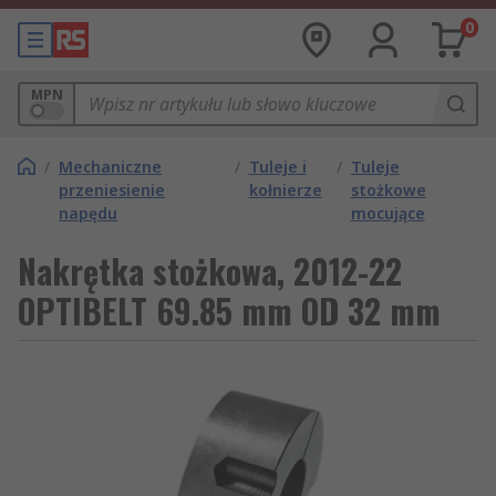
0
MPN
/
Mechaniczne
/
Tuleje i
/
Tuleje
przeniesienie
kołnierze
stożkowe
napędu
mocujące
Nakrętka stożkowa, 2012-22
OPTIBELT 69.85 mm OD 32 mm