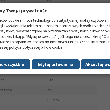
etrza
87.5m³/h
my Twoją prywatność
RG125 N
ków cookie i innych technologii do statystycznej analizy użytkowani
cji i wyświetlania reklam na stronach internetowych osób trzecich. Kl
180mm
szystkie", wyrażasz zgodę na przetwarzanie wszystkich plików cook
 cookie, klikając "Edytuj ustawienia". Jeśli tego nie chcesz, kliknij "Od
Przewód
 Może to ograniczyć dostęp do niektórych funkcji. Więcej informacji
naszej
polityce dotyczącej plików cookie
.
otowa wentylatora
2550rpm
ujnika
PWM
ć wszystkie
Edytuj ustawienia
Akceptuj ws
u
56dB
adni
Kula
rdzenia
RoHS
180mm