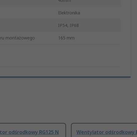
40mm
Elektronika
IP54, IP68
oru montażowego
165 mm
tor odśrodkowy RG125 N
Wentylator odśrodkowy 