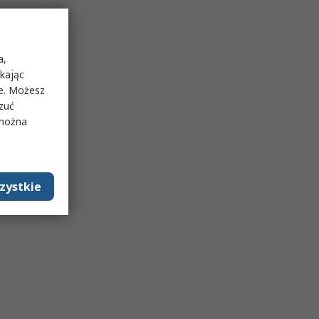
a,
ikając
ie. Możesz
rzuć
 można
zystkie