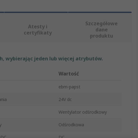
Szczegółowe
Atesty i
dane
certyfikaty
produktu
, wybierając jeden lub więcej atrybutów.
Wartość
ebm-papst
ania
24V dc
Wentylator odśrodkowy
y
Odśrodkowa
 DC
DC