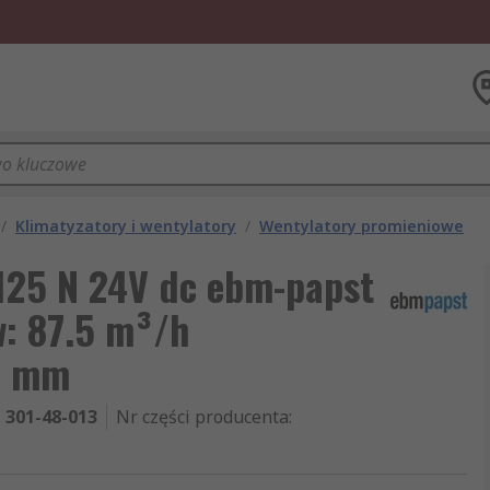
/
Klimatyzatory i wentylatory
/
Wentylatory promieniowe
125 N 24V dc ebm-papst
: 87.5 m³/h
0 mm
301-48-013
Nr części producenta
: