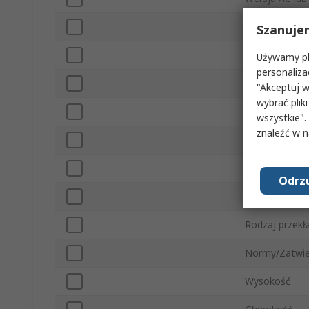
Przepływ powi
Szanuje
Seria
Używamy pli
personaliza
Szerokość
"Akceptuj w
wybrać pliki
Typ złącza
wszystkie".
znaleźć w 
Prędkość obr
Typ wyjścia cz
Odrzu
Poziom hałas
Rodzaj przekł
Normy/Zatwie
Wysokość