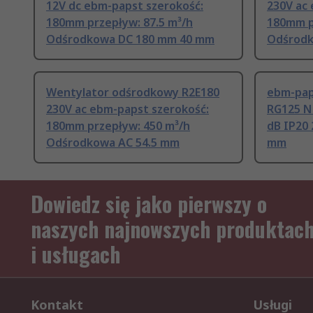
12V dc ebm-papst szerokość:
230V ac
180mm przepływ: 87.5 m³/h
180mm p
Odśrodkowa DC 180 mm 40 mm
Odśrodk
Wentylator odśrodkowy R2E180
ebm-pap
230V ac ebm-papst szerokość:
RG125 N 
180mm przepływ: 450 m³/h
dB IP20
Odśrodkowa AC 54.5 mm
mm
Dowiedz się jako pierwszy o
naszych najnowszych produktac
i usługach
Kontakt
Usługi