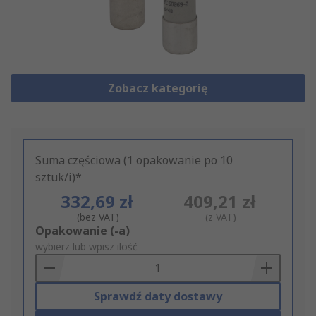
Zobacz kategorię
Suma częściowa (1 opakowanie po 10
sztuk/i)*
332,69 zł
409,21 zł
(bez VAT)
(z VAT)
Add
Opakowanie (-a)
to
wybierz lub wpisz ilość
Basket
Sprawdź daty dostawy