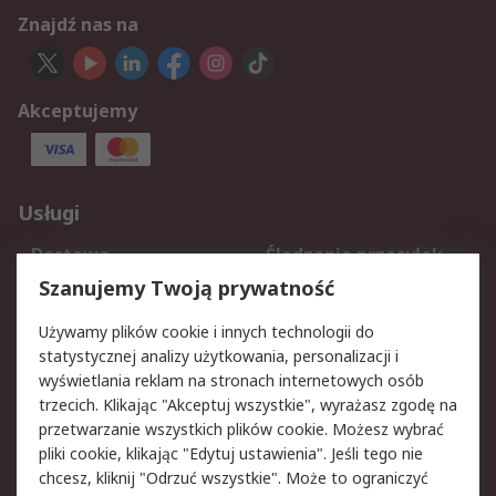
Znajdź nas na
Akceptujemy
Usługi
Dostawa
Śledzenie przesyłek
Reklamacje i zwroty
Rejestracja
Szanujemy Twoją prywatność
Pomoc
Używamy plików cookie i innych technologii do
statystycznej analizy użytkowania, personalizacji i
Aspekty prawne
wyświetlania reklam na stronach internetowych osób
trzecich. Klikając "Akceptuj wszystkie", wyrażasz zgodę na
Bezpieczeństwo e-
Polityka dotycząca
przetwarzanie wszystkich plików cookie. Możesz wybrać
maila
plików cookie
pliki cookie, klikając "Edytuj ustawienia". Jeśli tego nie
Polityka prywatności
Użytkowanie witryny
chcesz, kliknij "Odrzuć wszystkie". Może to ograniczyć