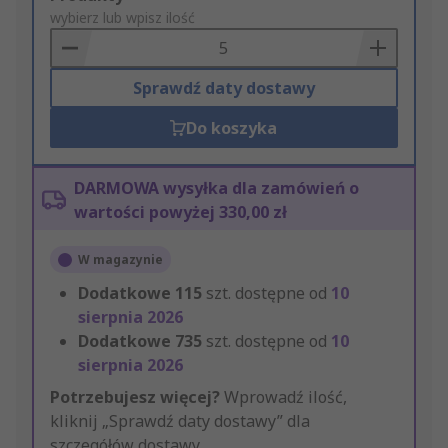
to
wybierz lub wpisz ilość
Basket
Sprawdź daty dostawy
Do koszyka
DARMOWA wysyłka dla zamówień o
wartości powyżej 330,00 zł
W magazynie
Dodatkowe
115
szt. dostępne od
10
sierpnia 2026
Dodatkowe
735
szt. dostępne od
10
sierpnia 2026
Potrzebujesz więcej?
Wprowadź ilość,
kliknij „Sprawdź daty dostawy” dla
szczegółów dostawy.