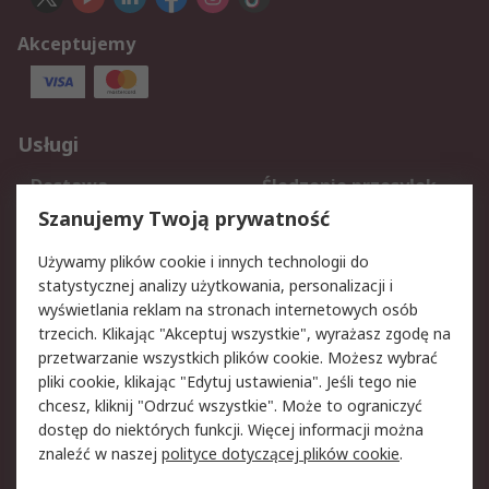
Akceptujemy
Usługi
Dostawa
Śledzenie przesyłek
Reklamacje i zwroty
Rejestracja
Szanujemy Twoją prywatność
Pomoc
Używamy plików cookie i innych technologii do
statystycznej analizy użytkowania, personalizacji i
Aspekty prawne
wyświetlania reklam na stronach internetowych osób
trzecich. Klikając "Akceptuj wszystkie", wyrażasz zgodę na
Bezpieczeństwo e-
Polityka dotycząca
przetwarzanie wszystkich plików cookie. Możesz wybrać
maila
plików cookie
pliki cookie, klikając "Edytuj ustawienia". Jeśli tego nie
Polityka prywatności
Użytkowanie witryny
chcesz, kliknij "Odrzuć wszystkie". Może to ograniczyć
Zastrzeżenia prawne
Warunki Sprzedaży
dostęp do niektórych funkcji. Więcej informacji można
znaleźć w naszej
polityce dotyczącej plików cookie
.
O firmie RS