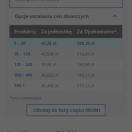
Opcje ustalania cen zbiorczych
Produkty
Za jednostkę
Za Opakowanie*
5 - 20
47,25 zł
236,25 zł
25 - 120
42,526 zł
212,63 zł
125 - 245
38,98 zł
194,90 zł
250 - 495
36,622 zł
183,11 zł
500 +
35,442 zł
177,21 zł
*cena orientacyjna
Dodaj do listy części (BOM)