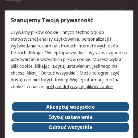
Dostawa
Śledzenie przesyłek
Reklamacje i zwroty
Rejestracja
Szanujemy Twoją prywatność
Pomoc
Używamy plików cookie i innych technologii do
statystycznej analizy użytkowania, personalizacji i
Aspekty prawne
wyświetlania reklam na stronach internetowych osób
trzecich. Klikając "Akceptuj wszystkie", wyrażasz zgodę na
Bezpieczeństwo e-
Polityka dotycząca
przetwarzanie wszystkich plików cookie. Możesz wybrać
maila
plików cookie
pliki cookie, klikając "Edytuj ustawienia". Jeśli tego nie
Polityka prywatności
Użytkowanie witryny
chcesz, kliknij "Odrzuć wszystkie". Może to ograniczyć
Zastrzeżenia prawne
Warunki Sprzedaży
dostęp do niektórych funkcji. Więcej informacji można
znaleźć w naszej
polityce dotyczącej plików cookie
.
O firmie RS
Akceptuj wszystkie
Grupa RS
Kontakt
O firmie RS
RS na świecie
Edytuj ustawienia
Kariera
Nagrody dla RS
Odrzuć wszystkie
ESG