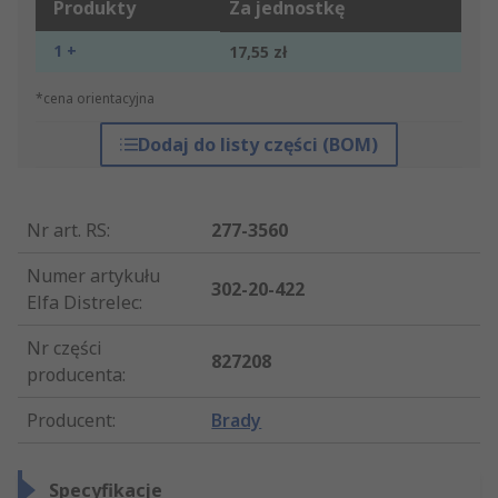
Produkty
Za jednostkę
1 +
17,55 zł
*cena orientacyjna
Dodaj do listy części (BOM)
Nr art. RS
:
277-3560
Numer artykułu
302-20-422
Elfa Distrelec
:
Nr części
827208
producenta
:
Producent
:
Brady
Specyfikacje