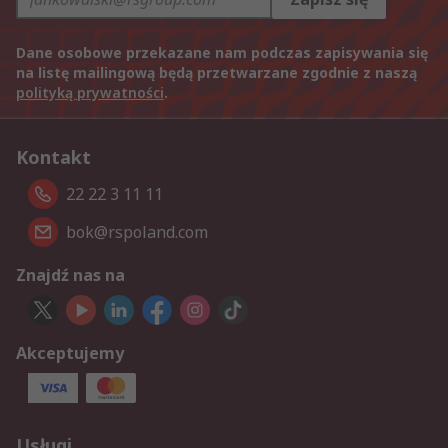
Dane osobowe przekazane nam podczas zapisywania się
na listę mailingową będą przetwarzane zgodnie z naszą
polityką prywatności
.
Kontakt
22 22 3 11 11
bok@rspoland.com
Znajdź nas na
Akceptujemy
Usługi