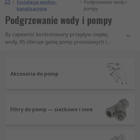
/
Instalacja wodno-
/
Podgrzewanie wody i
kanalizacyjna
pompy
Podgrzewanie wody i pompy
By zapewnić kontrolowany przepływ ciepłej
wody, RS oferuje gamę pomp procesowych i
ogrzewania centralnego. Wśród wielu uznanych
marek takich jak ITT Lowara i Watson Marlow
znalazły się pompy wyporowe, odśrodkowe,
regulatory pomp ciśnieniowych, przewody i
Akcesoria do pomp
elementy do montażu pomp.
Filtry do pomp — siatkowe i inne