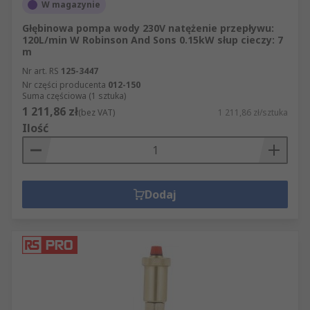
W magazynie
Głębinowa pompa wody 230V natężenie przepływu:
120L/min W Robinson And Sons 0.15kW słup cieczy: 7
m
Nr art. RS
125-3447
Nr części producenta
012-150
Suma częściowa (1 sztuka)
1 211,86 zł
(bez VAT)
1 211,86 zł/sztuka
Ilość
Dodaj