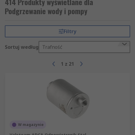
414 Produkty wyświetlane dla
Podgrzewanie wody i pompy
Filtry
Sortuj według
Trafność
1
z
21
W magazynie
Valsteam ADCA Odpowietrznik Stal