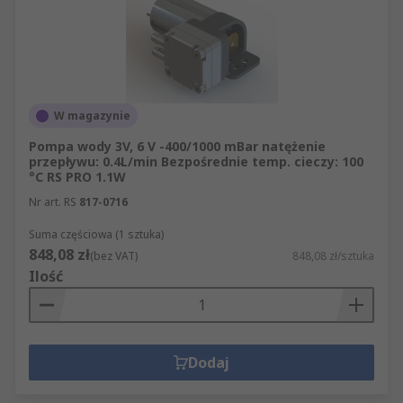
W magazynie
Pompa wody 3V, 6 V -400/1000 mBar natężenie
przepływu: 0.4L/min Bezpośrednie temp. cieczy: 100
°C RS PRO 1.1W
Nr art. RS
817-0716
Suma częściowa (1 sztuka)
848,08 zł
(bez VAT)
848,08 zł/sztuka
Ilość
Dodaj