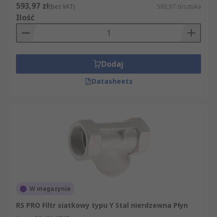
593,97 zł
(bez VAT)
593,97 zł/sztuka
Ilość
Dodaj
Datasheets
W magazynie
RS PRO Filtr siatkowy typu Y Stal nierdzewna Płyn