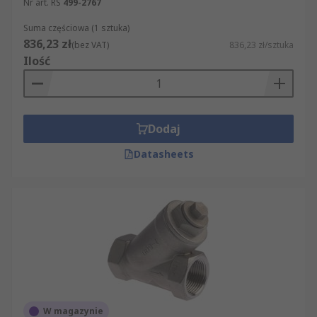
Nr art. RS
499-2767
Suma częściowa (1 sztuka)
836,23 zł
(bez VAT)
836,23 zł/sztuka
Ilość
Dodaj
Datasheets
W magazynie