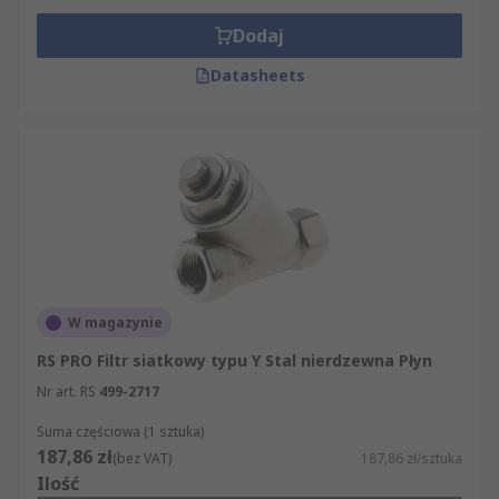
Dodaj
Datasheets
W magazynie
RS PRO Filtr siatkowy typu Y Stal nierdzewna Płyn
Nr art. RS
499-2717
Suma częściowa (1 sztuka)
187,86 zł
(bez VAT)
187,86 zł/sztuka
Ilość