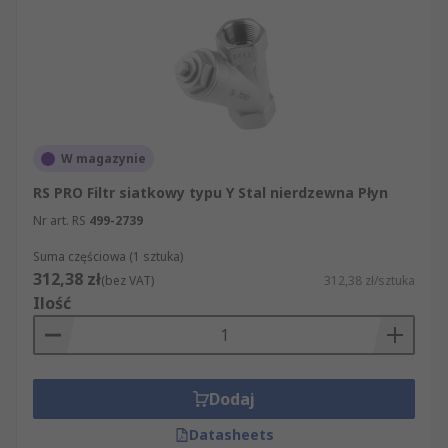
W magazynie
RS PRO Filtr siatkowy typu Y Stal nierdzewna Płyn
Nr art. RS
499-2739
Suma częściowa (1 sztuka)
312,38 zł
(bez VAT)
312,38 zł/sztuka
Ilość
Dodaj
Datasheets