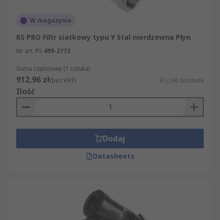
W magazynie
RS PRO Filtr siatkowy typu Y Stal nierdzewna Płyn
Nr art. RS
499-2773
Suma częściowa (1 sztuka)
912,96 zł
(bez VAT)
912,96 zł/sztuka
Ilość
Dodaj
Datasheets