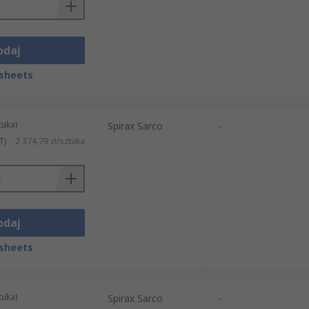
odaj
sheets
tuka)
Spirax Sarco
-
T)
2 374,79 zł/sztuka
odaj
sheets
tuka)
Spirax Sarco
-