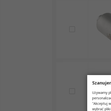
Szanuje
Używamy pli
personaliza
"Akceptuj w
wybrać pliki