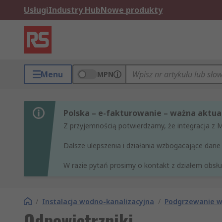
Usługi
Industry Hub
Nowe produkty
Menu
MPN
Polska – e-fakturowanie – ważna aktual
Z przyjemnością potwierdzamy, że integracja z 
Dalsze ulepszenia i działania wzbogacające da
W razie pytań prosimy o kontakt z działem obsług
/
Instalacja wodno-kanalizacyjna
/
Podgrzewanie w
Odpowietrzniki