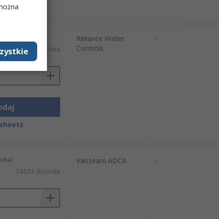
sheets
 można
tuka)
Reliance Water
-
Controls
60,71 zł/sztuka
zystkie
odaj
sheets
tuka)
Valsteam ADCA
-
744,53 zł/sztuka