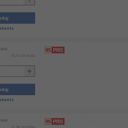
odaj
sheets
tuka)
-
92,13 zł/sztuka
odaj
sheets
tuka)
-
31,98 zł/sztuka