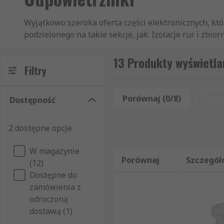
Wyjątkowo szeroka oferta części elektronicznych, któ
podzielonego na takie sekcje, jak: Izolacje rur i zbi
Odpowietrzniki, jaki dostępny jest na rynku. Oferuje
inżynierom na całym świecie, gwarantując nie tylko 
13 Produkty wyświetla
Filtry
ekspresową przesyłkę tych produktów z kategorii Od
starań, by oferowane przez nas artykuły z kategorii
dokładne dane techniczne na temat wszystkich produk
Porównaj (0/8)
Rese
Dostępność
spełnia Państwa oczekiwania. Oferta RS w zakresie p
niż tylko różnego rodzaju artykuły elektryczne i pr
2 dostępne opcje
pełną ofertą towarów z grupy Artykuły mechaniczne i 
Trudno Państwu dokonać wyboru między produktami 
W magazynie
Odpowietrzniki do artykułów konkretnych marek, pr
Porównaj
Szczegół
(12)
przejrzeć naszą ofertę, w skład której wchodzą zaró
Dostępne do
zamówienia z
odroczoną
dostawą (1)