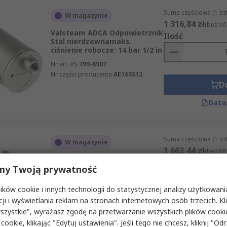
Suma częściowa (1 sz
W magazynie
1 316,84 zł
(bez VA
Valsteam ADCA Odpowietrznik
Ilość
Stal nierdzewnamaks.
ciśnienie robocze: 14 bar 1/2 in
Nr art. RS
799-8907
Nr części producenta
AE16SS12
D
Data
Suma częściowa (1 sz
W magazynie
1 662,44 zł
(bez VA
Spirax Sarco Automatyczny
Ilość
my Twoją prywatność
odpowietrznik Miedźmaks.
ciśnienie robocze: 10 bar 1/2 in
1/4 in
ków cookie i innych technologii do statystycznej analizy użytkowani
Nr art. RS
365-6820
cji i wyświetlania reklam na stronach internetowych osób trzecich. Kl
Nr części producenta
170400
D
szystkie", wyrażasz zgodę na przetwarzanie wszystkich plików cook
 cookie, klikając "Edytuj ustawienia". Jeśli tego nie chcesz, kliknij "Od