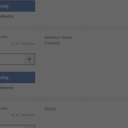
odaj
sheets
tuka)
Reliance Water
-
Controls
61,47 zł/sztuka
odaj
sheets
tuka)
Watts
-
41,81 zł/sztuka