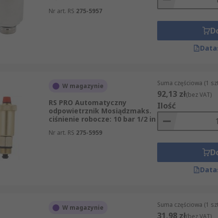
Nr art. RS
275-5957
D
Data
Suma częściowa (1 sz
W magazynie
92,13 zł
(bez VAT)
RS PRO Automatyczny
Ilość
odpowietrznik Mosiądzmaks.
ciśnienie robocze: 10 bar 1/2 in
Nr art. RS
275-5959
D
Data
Suma częściowa (1 sz
W magazynie
31,98 zł
(bez VAT)