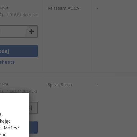
tuka)
Valsteam ADCA
-
T)
1 316,84 zł/sztuka
odaj
sheets
tuka)
Spirax Sarco
-
T)
1 662,44 zł/sztuka
a,
ikając
odaj
ie. Możesz
rzuć