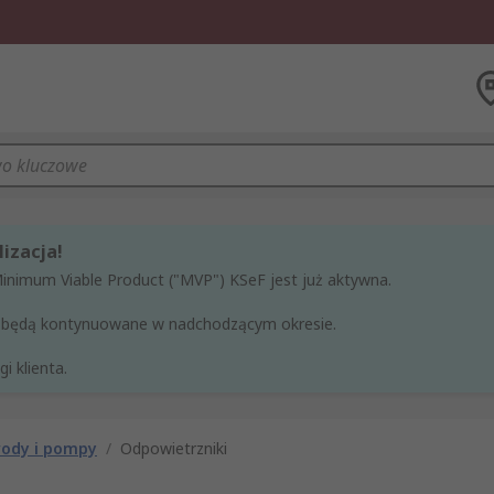
izacja!
Minimum Viable Product ("MVP") KSeF jest już aktywna.
ne będą kontynuowane w nadchodzącym okresie.
i klienta.
ody i pompy
/
Odpowietrzniki