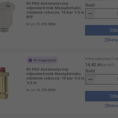
RS PRO Automatyczny
Ilość
odpowietrznik Mosiądzmaks.
ciśnienie robocze: 10 bar 1/2 in
BSP
Nr art. RS
275-5956
D
Data
Suma częściowa (1 sz
W magazynie
14,42 zł
(bez VAT)
RS PRO Automatyczny
Ilość
odpowietrznik Mosiądzmaks.
ciśnienie robocze: 10 bar 1/2 in
1/2 in
Nr art. RS
275-5958
D
Data