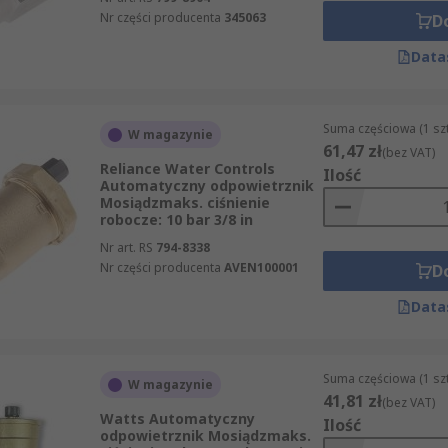
Nr części producenta
345063
D
Data
Suma częściowa (1 sz
W magazynie
61,47 zł
(bez VAT)
Reliance Water Controls
Ilość
Automatyczny odpowietrznik
Mosiądzmaks. ciśnienie
robocze: 10 bar 3/8 in
Nr art. RS
794-8338
Nr części producenta
AVEN100001
D
Data
Suma częściowa (1 sz
W magazynie
41,81 zł
(bez VAT)
Watts Automatyczny
Ilość
odpowietrznik Mosiądzmaks.