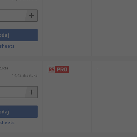
odaj
sheets
tuka)
-
14,42 zł/sztuka
odaj
sheets