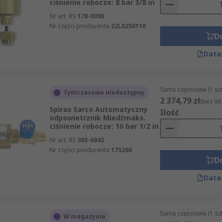
ciśnienie robocze: 8 bar 3/8 in
Nr art. RS
178-0090
Nr części producenta
22L0250110
D
Data
Suma częściowa (1 sz
Tymczasowo niedostępny
2 374,79 zł
(bez VA
Spirax Sarco Automatyczny
Ilość
odpowietrznik Miedźmaks.
ciśnienie robocze: 10 bar 1/2 in
Nr art. RS
365-6842
Nr części producenta
175200
D
Data
Suma częściowa (1 sz
W magazynie