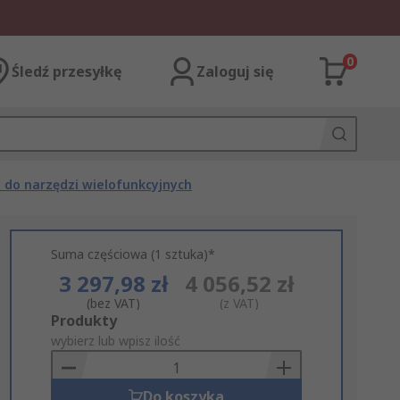
0
Śledź przesyłkę
Zaloguj się
 do narzędzi wielofunkcyjnych
Suma częściowa (1 sztuka)*
3 297,98 zł
4 056,52 zł
(bez VAT)
(z VAT)
Add
Produkty
to
wybierz lub wpisz ilość
Basket
Do koszyka