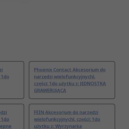
zi
Phoenix Contact Akcesorium do
: 1do
narzędzi wielofunkcyjnychl.
części: 1do użytku z: JEDNOSTKA
GRAWERUJĄCA
dzi
FEIN Akcesorium do narzędzi
: 1do
wielofunkcyjnychl. części: 1do
lepne
użytku z: Wyrzynarka