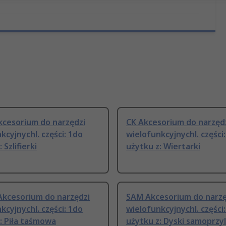
kcesorium do narzędzi
CK Akcesorium do narzęd
kcyjnychl. części: 1do
wielofunkcyjnychl. części
 Szlifierki
użytku z: Wiertarki
Akcesorium do narzędzi
SAM Akcesorium do narzę
kcyjnychl. części: 1do
wielofunkcyjnychl. części
: Piła taśmowa
użytku z: Dyski samoprzy