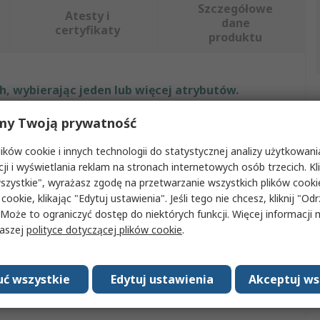
Szczegółowe
Atesty i
dane
certyfikaty
produktu
, wybierając jeden lub więcej atrybutów.
my Twoją prywatność
Wartość
ków cookie i innych technologii do statystycznej analizy użytkowani
Phoenix Contact
cji i wyświetlania reklam na stronach internetowych osób trzecich. Kl
szystkie", wyrażasz zgodę na przetwarzanie wszystkich plików cook
Akcesorium do narzędzi wielofunkcyjnych
 cookie, klikając "Edytuj ustawienia". Jeśli tego nie chcesz, kliknij "Od
 Może to ograniczyć dostęp do niektórych funkcji. Więcej informacji
CUTFOX 10
naszej
polityce dotyczącej plików cookie
.
ów
1
zenia
EAC
ć wszystkie
Edytuj ustawienia
Akceptuj ws