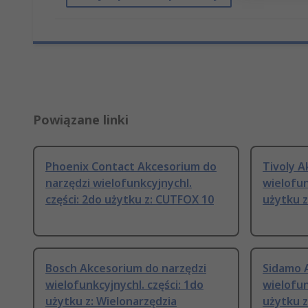
Powiązane linki
Phoenix Contact Akcesorium do
Tivoly A
narzędzi wielofunkcyjnychl.
wielofun
części: 2do użytku z: CUTFOX 10
użytku z:
Bosch Akcesorium do narzędzi
Sidamo 
wielofunkcyjnychl. części: 1do
wielofun
użytku z: Wielonarzędzia
użytku z