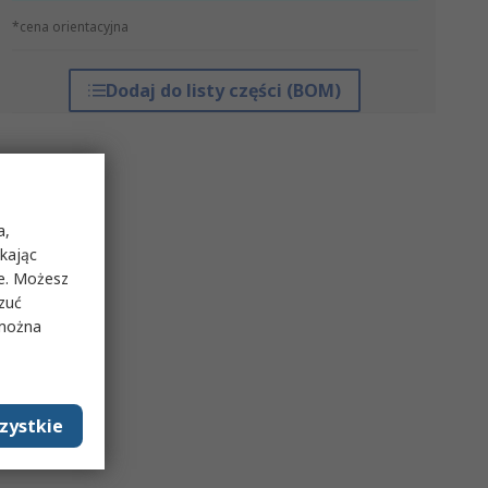
*cena orientacyjna
Dodaj do listy części (BOM)
a,
ikając
ie. Możesz
rzuć
 można
zystkie