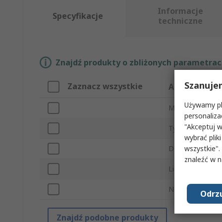
Informacje
Specyfikacje
techniczne
Znajdź produkty o zbliżonych parametrach
Szanuje
Zaznacz wszystkie
Atrybut
Używamy pli
Marka
personaliza
"Akceptuj w
Typ produktu
wybrać pliki
wszystkie".
Do użytku z
znaleźć w 
Liczba element
Normy/Zatwierd
Odrzu
Znajdź podobne produkty