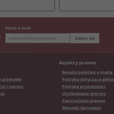
Adres e-mail
h
Zapisz się
Aspekty prawne
Bezpieczeństwo e-maila
e przesyłek
Polityka dotycząca plikó
je i zwroty
Polityka prywatności
cja
Użytkowanie witryny
Zastrzeżenia prawne
Warunki Sprzedaży