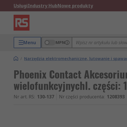
Usługi
Industry Hub
Nowe produkty
Menu
MPN
/
Narzędzia elektromechaniczne, lutowanie i spawa
Phoenix Contact Akcesoriu
wielofunkcyjnychl. części:
Nr art. RS
:
130-137
Nr części producenta
:
1208393