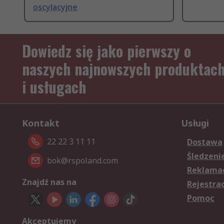
oscylacyjne
Dowiedz się jako pierwszy o
naszych najnowszych produktac
i usługach
Kontakt
Usługi
22 22 3 11 11
Dostawa
Śledzeni
bok@rspoland.com
Reklamac
Znajdź nas na
Rejestra
Pomoc
Akceptujemy