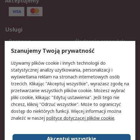
Akceptujemy
Usługi
Dostawa
Śledzenie przesyłek
Reklamacje i zwroty
Rejestracja
Szanujemy Twoją prywatność
Pomoc
Używamy plików cookie i innych technologii do
statystycznej analizy użytkowania, personalizacji i
Aspekty prawne
wyświetlania reklam na stronach internetowych osób
trzecich. Klikając "Akceptuj wszystkie", wyrażasz zgodę na
Bezpieczeństwo e-
Polityka dotycząca
przetwarzanie wszystkich plików cookie. Możesz wybrać
maila
plików cookie
pliki cookie, klikając "Edytuj ustawienia". Jeśli tego nie
Polityka prywatności
Użytkowanie witryny
chcesz, kliknij "Odrzuć wszystkie". Może to ograniczyć
Zastrzeżenia prawne
Warunki Sprzedaży
dostęp do niektórych funkcji. Więcej informacji można
znaleźć w naszej
polityce dotyczącej plików cookie
.
O firmie RS
Akceptuj wszystkie
Grupa RS
Kontakt