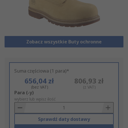
Zobacz wszystkie Buty ochronne
Suma częściowa (1 para)*
656,04 zł
806,93 zł
(bez VAT)
(z VAT)
Add
Para (-y)
to
wybierz lub wpisz ilość
Basket
Sprawdź daty dostawy