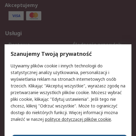
Akceptujemy
Usługi
Dostawa
Śledzenie przesyłek
Reklamacje i zwroty
Rejestracja
Szanujemy Twoją prywatność
Pomoc
Używamy plików cookie i innych technologii do
statystycznej analizy użytkowania, personalizacji i
Aspekty prawne
wyświetlania reklam na stronach internetowych osób
trzecich. Klikając "Akceptuj wszystkie", wyrażasz zgodę na
Bezpieczeństwo e-
Polityka dotycząca
przetwarzanie wszystkich plików cookie. Możesz wybrać
maila
plików cookie
pliki cookie, klikając "Edytuj ustawienia". Jeśli tego nie
Polityka prywatności
Użytkowanie witryny
chcesz, kliknij "Odrzuć wszystkie". Może to ograniczyć
Zastrzeżenia prawne
Warunki Sprzedaży
dostęp do niektórych funkcji. Więcej informacji można
znaleźć w naszej
polityce dotyczącej plików cookie
.
O firmie RS