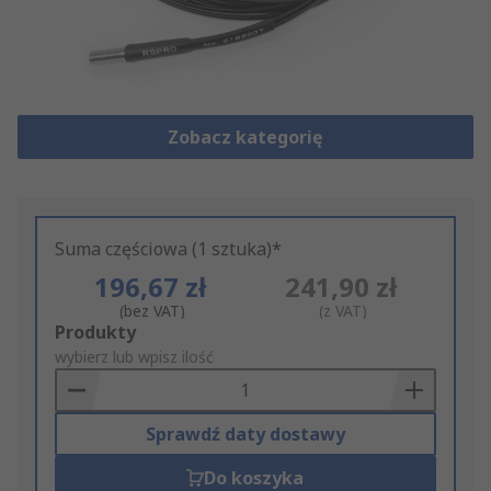
Zobacz kategorię
Suma częściowa (1 sztuka)*
196,67 zł
241,90 zł
(bez VAT)
(z VAT)
Add
Produkty
to
wybierz lub wpisz ilość
Basket
Sprawdź daty dostawy
Do koszyka