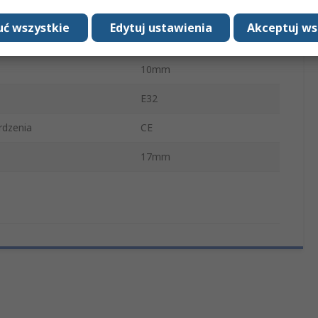
peratura robocza
-40°C
ć wszystkie
Edytuj ustawienia
Akceptuj ws
emperatura robocza
70°C
10mm
E32
rdzenia
CE
17mm