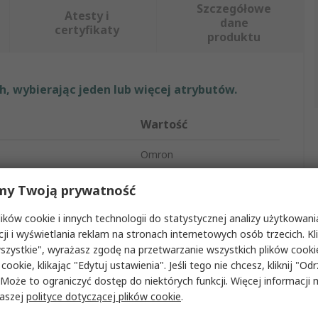
Szczegółowe
Atesty i
dane
certyfikaty
produktu
, wybierając jeden lub więcej atrybutów.
Wartość
Omron
Czujnik światłowodowy
my Twoją prywatność
ania
900 mm
ków cookie i innych technologii do statystycznej analizy użytkowani
cji i wyświetlania reklam na stronach internetowych osób trzecich. Kl
odu
Plastikowy
szystkie", wyrażasz zgodę na przetwarzanie wszystkich plików cook
 cookie, klikając "Edytuj ustawienia". Jeśli tego nie chcesz, kliknij "Od
IP67
 Może to ograniczyć dostęp do niektórych funkcji. Więcej informacji
naszej
polityce dotyczącej plików cookie
.
owy
Mosiądz niklowany