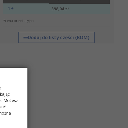
1 +
398,04 zł
*cena orientacyjna
Dodaj do listy części (BOM)
a,
ikając
ie. Możesz
rzuć
 można