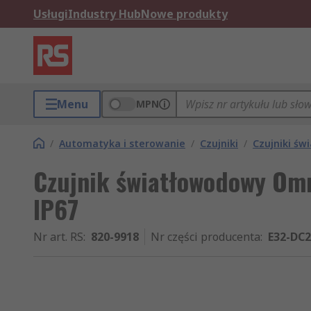
Usługi
Industry Hub
Nowe produkty
Menu
MPN
/
Automatyka i sterowanie
/
Czujniki
/
Czujniki ś
Czujnik światłowodowy Om
IP67
Nr art. RS
:
820-9918
Nr części producenta
:
E32-DC