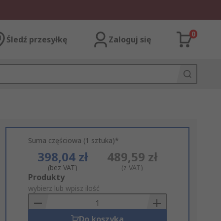
0
Śledź przesyłkę
Zaloguj się
Suma częściowa (1 sztuka)*
398,04 zł
489,59 zł
(bez VAT)
(z VAT)
Add
Produkty
to
wybierz lub wpisz ilość
Basket
Do koszyka