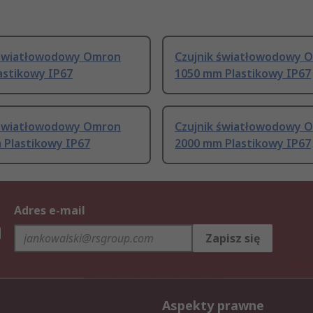
 światłowodowy Omron
Czujnik światłowodowy 
astikowy IP67
1050 mm Plastikowy IP67
 światłowodowy Omron
Czujnik światłowodowy 
 Plastikowy IP67
2000 mm Plastikowy IP67
Adres e-mail
h
Zapisz się
Aspekty prawne