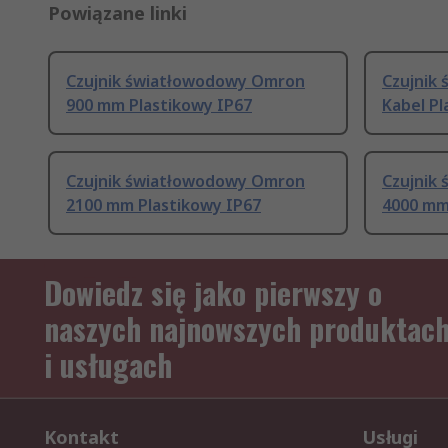
Powiązane linki
Czujnik światłowodowy Omron
Czujnik
900 mm Plastikowy IP67
Kabel Pl
Czujnik światłowodowy Omron
Czujnik
2100 mm Plastikowy IP67
4000 mm
Dowiedz się jako pierwszy o
naszych najnowszych produktac
i usługach
Kontakt
Usługi