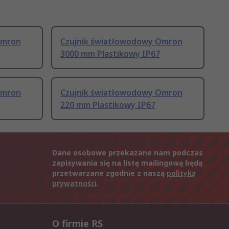
Omron
Czujnik światłowodowy Omron
3000 mm Plastikowy IP67
Omron
Czujnik światłowodowy Omron
220 mm Plastikowy IP67
Dane osobowe przekazane nam podczas
zapisywania się na listę mailingową będą
przetwarzane zgodnie z naszą
polityką
prywatności
.
O firmie RS