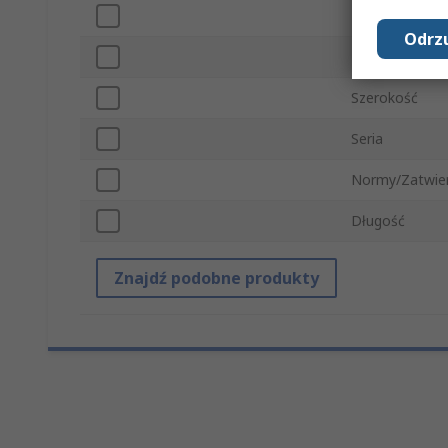
Minimalna tem
Odrzu
Maksymalna t
Szerokość
Seria
Normy/Zatwie
Długość
Znajdź podobne produkty