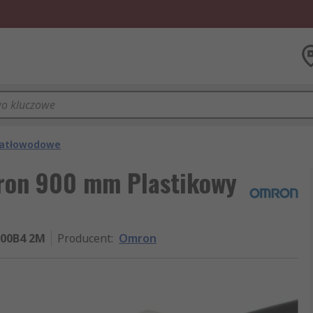
wiatłowodowe
ron 900 mm Plastikowy
200B4 2M
Producent
:
Omron