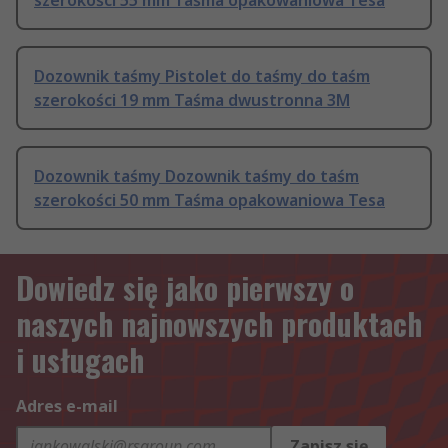
szerokości 55 mm Taśma opakowaniowa Tesa
Dozownik taśmy Pistolet do taśmy do taśm
szerokości 19 mm Taśma dwustronna 3M
Dozownik taśmy Dozownik taśmy do taśm
szerokości 50 mm Taśma opakowaniowa Tesa
Dowiedz się jako pierwszy o
naszych najnowszych produktach
i usługach
Adres e-mail
Zapisz się