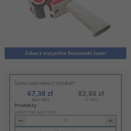
Zobacz wszystkie Dozowniki taśm
Suma częściowa (1 sztuka)*
67,38 zł
82,88 zł
(bez VAT)
(z VAT)
Add
Produkty
to
wybierz lub wpisz ilość
Basket