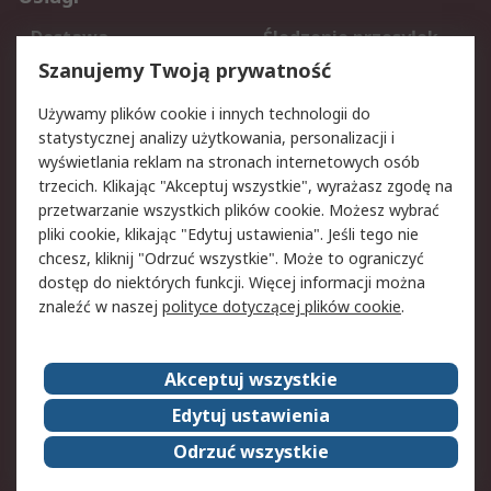
Dostawa
Śledzenie przesyłek
Reklamacje i zwroty
Rejestracja
Szanujemy Twoją prywatność
Pomoc
Używamy plików cookie i innych technologii do
statystycznej analizy użytkowania, personalizacji i
Aspekty prawne
wyświetlania reklam na stronach internetowych osób
trzecich. Klikając "Akceptuj wszystkie", wyrażasz zgodę na
Bezpieczeństwo e-
Polityka dotycząca
przetwarzanie wszystkich plików cookie. Możesz wybrać
maila
plików cookie
pliki cookie, klikając "Edytuj ustawienia". Jeśli tego nie
Polityka prywatności
Użytkowanie witryny
chcesz, kliknij "Odrzuć wszystkie". Może to ograniczyć
Zastrzeżenia prawne
Warunki Sprzedaży
dostęp do niektórych funkcji. Więcej informacji można
znaleźć w naszej
polityce dotyczącej plików cookie
.
O firmie RS
Akceptuj wszystkie
Grupa RS
Kontakt
O firmie RS
RS na świecie
Edytuj ustawienia
Kariera
Nagrody dla RS
Odrzuć wszystkie
ESG