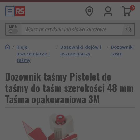
0
MPN
/
Kleje,
/
Dozowniki klejów i
/
Dozowniki
uszczelniacze i
uszczelniaczy
taśm
taśmy
Dozownik taśmy Pistolet do
taśmy do taśm szerokości 48 mm
Taśma opakowaniowa 3M