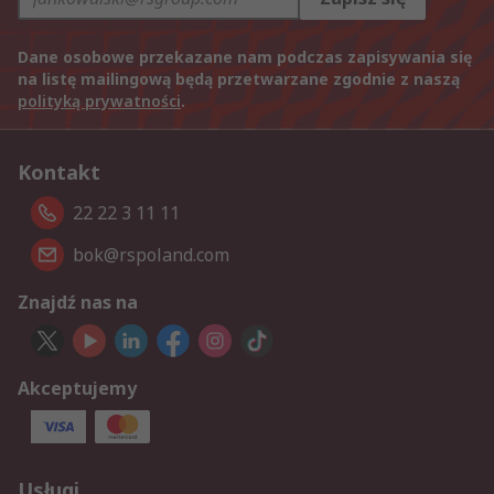
Dane osobowe przekazane nam podczas zapisywania się
na listę mailingową będą przetwarzane zgodnie z naszą
polityką prywatności
.
Kontakt
22 22 3 11 11
bok@rspoland.com
Znajdź nas na
Akceptujemy
Usługi