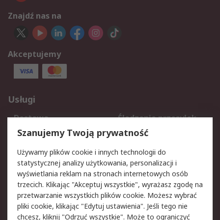
Znajdź nas na
Akceptujemy
Usługi
Dostawa
Śledzenie przesyłek
Reklamacje i zwroty
Rejestracja
Szanujemy Twoją prywatność
Pomoc
Używamy plików cookie i innych technologii do
statystycznej analizy użytkowania, personalizacji i
Aspekty prawne
wyświetlania reklam na stronach internetowych osób
trzecich. Klikając "Akceptuj wszystkie", wyrażasz zgodę na
Bezpieczeństwo e-
Polityka dotycząca
przetwarzanie wszystkich plików cookie. Możesz wybrać
maila
plików cookie
pliki cookie, klikając "Edytuj ustawienia". Jeśli tego nie
Polityka prywatności
Użytkowanie witryny
chcesz, kliknij "Odrzuć wszystkie". Może to ograniczyć