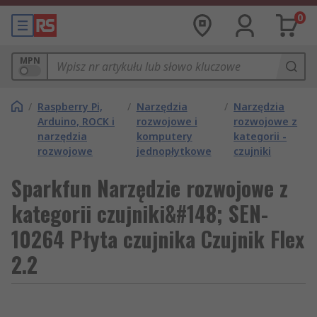
0
MPN
/
Raspberry Pi,
/
Narzędzia
/
Narzędzia
Arduino, ROCK i
rozwojowe i
rozwojowe z
narzędzia
komputery
kategorii -
rozwojowe
jednopłytkowe
czujniki
Sparkfun Narzędzie rozwojowe z
kategorii czujniki&#148; SEN-
10264 Płyta czujnika Czujnik Flex
2.2