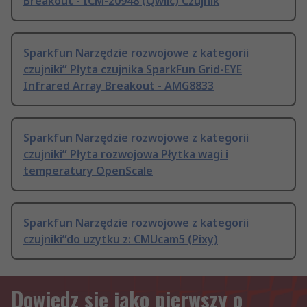
Breakout - ICM-20948 (Qwiic) Czujnik
Sparkfun Narzędzie rozwojowe z kategorii
czujniki” Płyta czujnika SparkFun Grid-EYE
Infrared Array Breakout - AMG8833
Sparkfun Narzędzie rozwojowe z kategorii
czujniki” Płyta rozwojowa Płytka wagi i
temperatury OpenScale
Sparkfun Narzędzie rozwojowe z kategorii
czujniki”do uzytku z: CMUcam5 (Pixy)
Dowiedz się jako pierwszy o