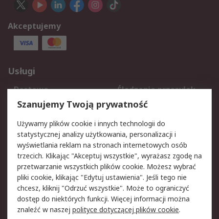
Akceptujemy
Usługi
Dostawa
Śledzenie przesyłek
Reklamacje i zwroty
Rejestracja
Szanujemy Twoją prywatność
Pomoc
Używamy plików cookie i innych technologii do
statystycznej analizy użytkowania, personalizacji i
Aspekty prawne
wyświetlania reklam na stronach internetowych osób
trzecich. Klikając "Akceptuj wszystkie", wyrażasz zgodę na
Bezpieczeństwo e-
Polityka dotycząca
przetwarzanie wszystkich plików cookie. Możesz wybrać
maila
plików cookie
pliki cookie, klikając "Edytuj ustawienia". Jeśli tego nie
Polityka prywatności
Użytkowanie witryny
chcesz, kliknij "Odrzuć wszystkie". Może to ograniczyć
Zastrzeżenia prawne
Warunki Sprzedaży
dostęp do niektórych funkcji. Więcej informacji można
znaleźć w naszej
polityce dotyczącej plików cookie
.