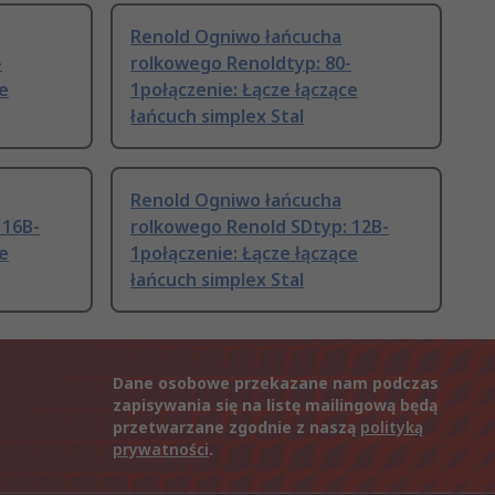
Renold Ogniwo łańcucha
-
rolkowego Renoldtyp: 80-
ce
1połączenie: Łącze łączące
łańcuch simplex Stal
Renold Ogniwo łańcucha
 16B-
rolkowego Renold SDtyp: 12B-
ce
1połączenie: Łącze łączące
łańcuch simplex Stal
Dane osobowe przekazane nam podczas
zapisywania się na listę mailingową będą
przetwarzane zgodnie z naszą
polityką
prywatności
.