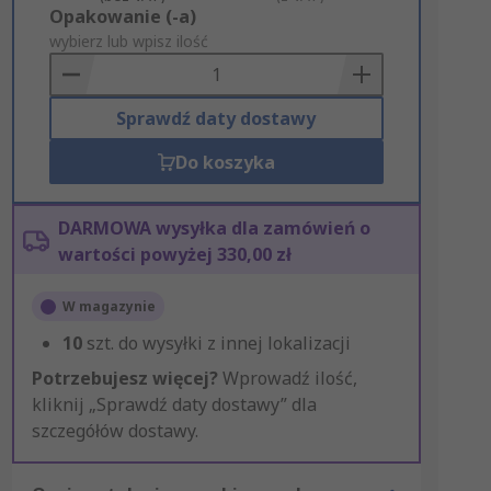
Add
Opakowanie (-a)
to
wybierz lub wpisz ilość
Basket
Sprawdź daty dostawy
Do koszyka
DARMOWA wysyłka dla zamówień o
wartości powyżej 330,00 zł
W magazynie
10
szt. do wysyłki z innej lokalizacji
Potrzebujesz więcej?
Wprowadź ilość,
kliknij „Sprawdź daty dostawy” dla
szczegółów dostawy.