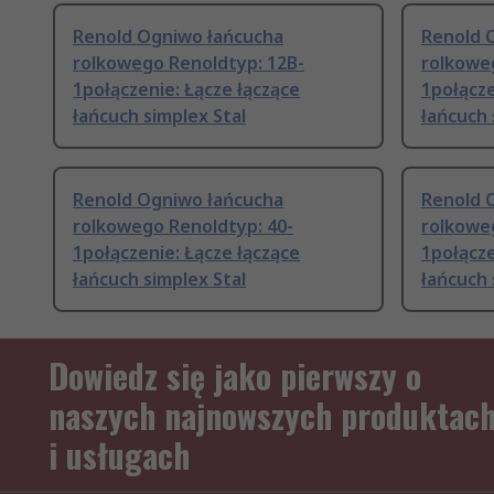
Renold Ogniwo łańcucha
Renold 
rolkowego Renoldtyp: 12B-
rolkowe
1połączenie: Łącze łączące
1połącze
łańcuch simplex Stal
łańcuch 
Renold Ogniwo łańcucha
Renold 
rolkowego Renoldtyp: 40-
rolkowe
1połączenie: Łącze łączące
1połącze
łańcuch simplex Stal
łańcuch 
Dowiedz się jako pierwszy o
naszych najnowszych produktac
i usługach