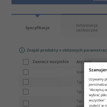
Informacje
Specyfikacje
techniczne
Znajdź produkty o zbliżonych parametrach
Zaznacz wszystkie
Atrybut
Szanuje
Marka
Używamy pli
Typ łańcucha
personaliza
"Akceptuj w
Typ produktu
wybrać pliki
wszystkie".
Typ połączenia
znaleźć w 
mechanicznego