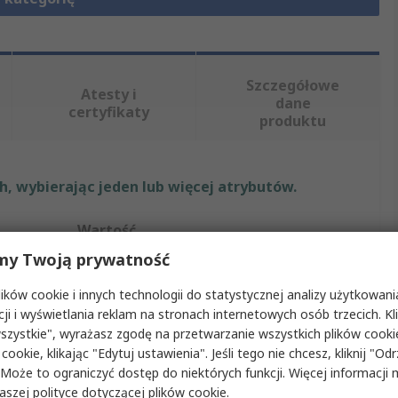
Szczegółowe
Atesty i
dane
certyfikaty
produktu
, wybierając jeden lub więcej atrybutów.
Wartość
my Twoją prywatność
Renold
ków cookie i innych technologii do statystycznej analizy użytkowani
10B-1
cji i wyświetlania reklam na stronach internetowych osób trzecich. Kl
szystkie", wyrażasz zgodę na przetwarzanie wszystkich plików cook
Ogniwo łańcucha rolkowego
 cookie, klikając "Edytuj ustawienia". Jeśli tego nie chcesz, kliknij "Od
 Może to ograniczyć dostęp do niektórych funkcji. Więcej informacji
Łącze łączące łańcuch simplex
naszej
polityce dotyczącej plików cookie
.