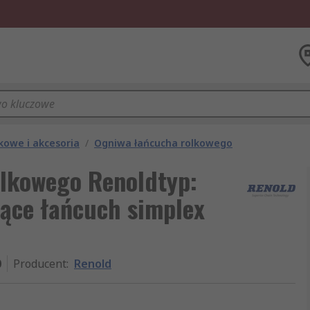
kowe i akcesoria
/
Ogniwa łańcucha rolkowego
lkowego Renoldtyp:
zące łańcuch simplex
0
Producent
:
Renold