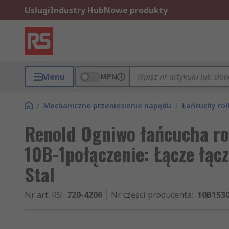
Usługi
Industry Hub
Nowe produkty
Menu
MPN
/
Mechaniczne przeniesienie napędu
/
Łańcuchy rol
Renold Ogniwo łańcucha ro
10B-1połączenie: Łącze łąc
Stal
Nr art. RS
:
720-4206
Nr części producenta
:
10B1S3