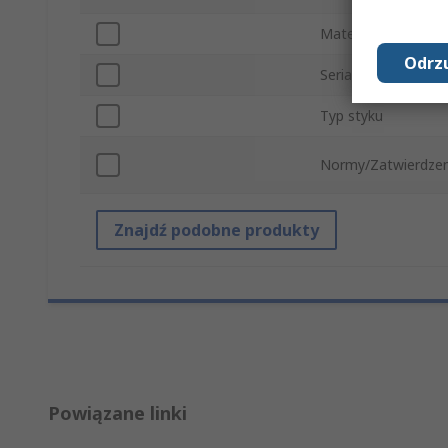
Materiał
Odrzu
Seria
Typ styku
Normy/Zatwierdzen
Znajdź podobne produkty
Powiązane linki