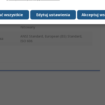
Stal
ć wszystkie
Edytuj ustawienia
Akceptuj ws
Renold
Nitowany
ANSI Standard, European (BS) Standard,
ia
ISO 606