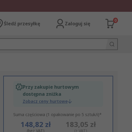
0
Śledź przesyłkę
Zaloguj się
Przy zakupie hurtowym
dostępna zniżka
Zobacz ceny hurtowe
Suma częściowa (1 opakowanie po 5 sztuk/i)*
148,82 zł
183,05 zł
(bez VAT)
(z VAT)