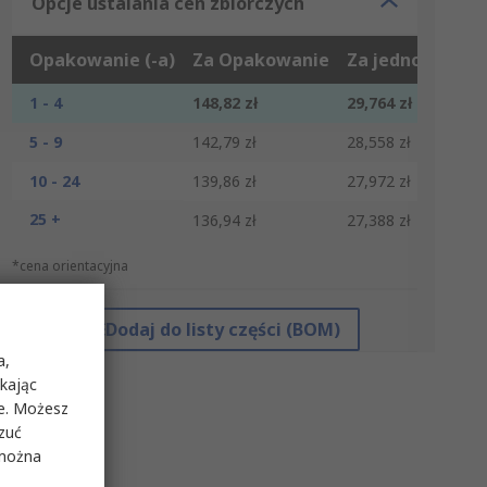
Opcje ustalania cen zbiorczych
Opakowanie (-a)
Za Opakowanie
Za jednostkę*
1 - 4
148,82 zł
29,764 zł
5 - 9
142,79 zł
28,558 zł
10 - 24
139,86 zł
27,972 zł
25 +
136,94 zł
27,388 zł
*cena orientacyjna
Dodaj do listy części (BOM)
a,
ikając
ie. Możesz
rzuć
 można