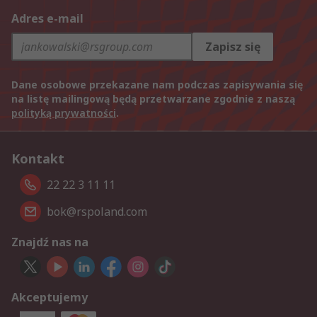
Adres e-mail
Zapisz się
Dane osobowe przekazane nam podczas zapisywania się
na listę mailingową będą przetwarzane zgodnie z naszą
polityką prywatności
.
Kontakt
22 22 3 11 11
bok@rspoland.com
Znajdź nas na
Akceptujemy