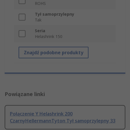
ROHS
Tył samoprzylepny
Tak
Seria
Helashrink 150
Znajdź podobne produkty
Powiązane linki
Połączenie Y Helashrink 200
CzarnyHellermannTyton Tył samoprzylepny 33