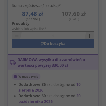
Suma częściowa (1 sztuka)*
87,48 zł
107,60 zł
(bez VAT)
(z VAT)
Add
Produkty
to
wybierz lub wpisz ilość
Basket
Do koszyka
DARMOWA wysyłka dla zamówień o
wartości powyżej 330,00 zł
W magazynie
Dodatkowe
86
szt. dostępne od
10
sierpnia 2026
Dodatkowe
60
szt. dostępne od
20
października 2026