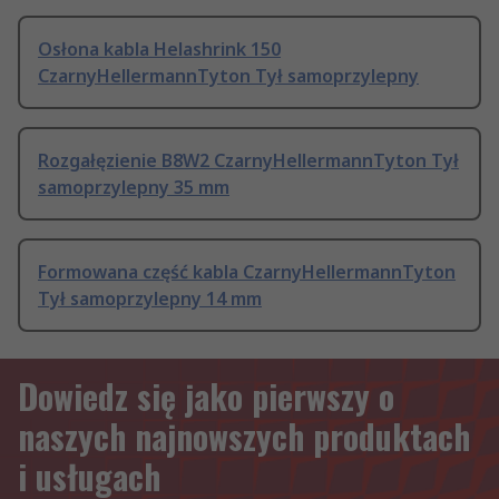
Osłona kabla Helashrink 150
CzarnyHellermannTyton Tył samoprzylepny
Rozgałęzienie B8W2 CzarnyHellermannTyton Tył
samoprzylepny 35 mm
Formowana część kabla CzarnyHellermannTyton
Tył samoprzylepny 14 mm
Dowiedz się jako pierwszy o
naszych najnowszych produktach
i usługach