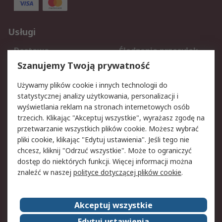
Usługi
Dostawa
Śledzenie przesyłek
Reklamacje i zwroty
Rejestracja
Szanujemy Twoją prywatność
Pomoc
Używamy plików cookie i innych technologii do
statystycznej analizy użytkowania, personalizacji i
Aspekty prawne
wyświetlania reklam na stronach internetowych osób
trzecich. Klikając "Akceptuj wszystkie", wyrażasz zgodę na
Bezpieczeństwo e-
Polityka dotycząca
przetwarzanie wszystkich plików cookie. Możesz wybrać
maila
plików cookie
pliki cookie, klikając "Edytuj ustawienia". Jeśli tego nie
Polityka prywatności
Użytkowanie witryny
chcesz, kliknij "Odrzuć wszystkie". Może to ograniczyć
Zastrzeżenia prawne
Warunki Sprzedaży
dostęp do niektórych funkcji. Więcej informacji można
znaleźć w naszej
polityce dotyczącej plików cookie
.
O firmie RS
Akceptuj wszystkie
Grupa RS
Kontakt
O firmie RS
RS na świecie
Edytuj ustawienia