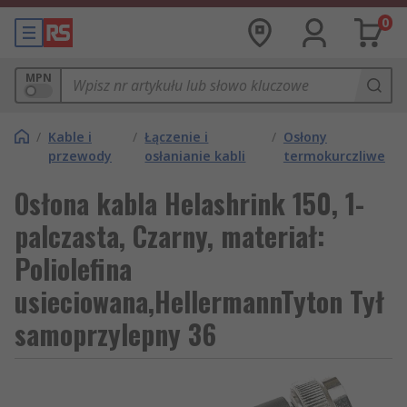
0
MPN
/
Kable i
/
Łączenie i
/
Osłony
przewody
osłanianie kabli
termokurczliwe
Osłona kabla Helashrink 150, 1-
palczasta, Czarny, materiał:
Poliolefina
usieciowana,HellermannTyton Tył
samoprzylepny 36