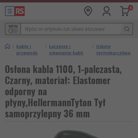
0
MPN
/
Kable i
/
Łączenie i
/
Osłony
przewody
osłanianie kabli
termokurczliwe
Osłona kabla 1100, 1-palczasta,
Czarny, materiał: Elastomer
odporny na
płyny,HellermannTyton Tył
samoprzylepny 36 mm