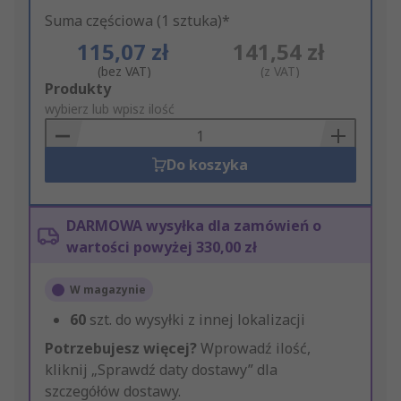
Suma częściowa (1 sztuka)*
115,07 zł
141,54 zł
(bez VAT)
(z VAT)
Add
Produkty
to
wybierz lub wpisz ilość
Basket
Do koszyka
DARMOWA wysyłka dla zamówień o
wartości powyżej 330,00 zł
W magazynie
60
szt. do wysyłki z innej lokalizacji
Potrzebujesz więcej?
Wprowadź ilość,
kliknij „Sprawdź daty dostawy” dla
szczegółów dostawy.