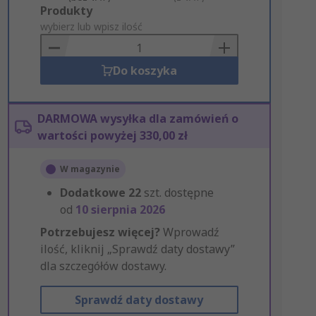
Add
Produkty
to
wybierz lub wpisz ilość
Basket
Do koszyka
DARMOWA wysyłka dla zamówień o
wartości powyżej 330,00 zł
W magazynie
Dodatkowe
22
szt. dostępne
od
10 sierpnia 2026
Potrzebujesz więcej?
Wprowadź
ilość, kliknij „Sprawdź daty dostawy”
dla szczegółów dostawy.
Sprawdź daty dostawy