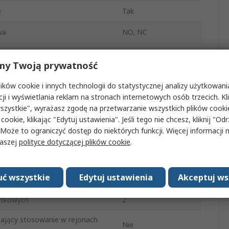
e
Tak
wa
NO, NC
Poliamid
my Twoją prywatność
GKM
ków cookie i innych technologii do statystycznej analizy użytkowani
cznika
1.5, 0.27A
cji i wyświetlania reklam na stronach internetowych osób trzecich. Kl
szystkie", wyrażasz zgodę na przetwarzanie wszystkich plików cook
IP66, IP67
 cookie, klikając "Edytuj ustawienia". Jeśli tego nie chcesz, kliknij "Od
 Może to ograniczyć dostęp do niektórych funkcji. Więcej informacji
240V ac
naszej
polityce dotyczącej plików cookie
.
250V dc
ć wszystkie
Edytuj ustawienia
Akceptuj ws
tura robocza
-25°C
atkowych
2
zający stosowanie w rejonach
Nie