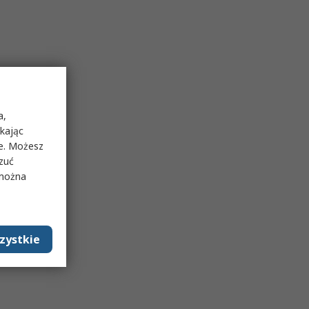
a,
ikając
ie. Możesz
rzuć
 można
zystkie