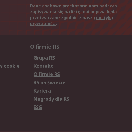
Dane osobowe przekazane nam podczas
zapisywania się na listę mailingową będą
przetwarzane zgodnie z naszą
polityką
prywatności
.
O firmie RS
Grupa RS
w cookie
Kontakt
O firmie RS
RS na świecie
Kariera
Nagrody dla RS
ESG