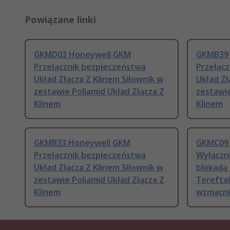
Powiązane linki
GKMD03 Honeywell GKM
GKMB39 
Przełącznik bezpieczeństwa
Przełąc
Układ Złącza Z Klinem Siłownik w
Układ Zł
zestawie Poliamid Układ Złącza Z
zestawie
Klinem
Klinem
GKMB33 Honeywell GKM
GKMC09 
Przełącznik bezpieczeństwa
Wyłączn
Układ Złącza Z Klinem Siłownik w
blokadą 
zestawie Poliamid Układ Złącza Z
Tereftal
Klinem
wzmacni