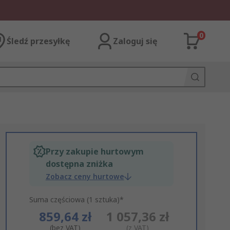
0
Śledź przesyłkę
Zaloguj się
Przy zakupie hurtowym
dostępna zniżka
Zobacz ceny hurtowe
Suma częściowa (1 sztuka)*
859,64 zł
1 057,36 zł
(bez VAT)
(z VAT)