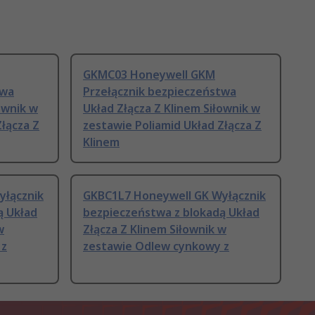
GKMC03 Honeywell GKM
twa
Przełącznik bezpieczeństwa
ownik w
Układ Złącza Z Klinem Siłownik w
Złącza Z
zestawie Poliamid Układ Złącza Z
Klinem
yłącznik
GKBC1L7 Honeywell GK Wyłącznik
ą Układ
bezpieczeństwa z blokadą Układ
w
Złącza Z Klinem Siłownik w
 z
zestawie Odlew cynkowy z