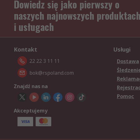
Dowiedz się jako pierwszy o
naszych najnowszych produktac
i usługach
Kontakt
Usługi
22 22 3 11 11
Dostawa
Śledzeni
bok@rspoland.com
Reklamac
Znajdź nas na
Rejestra
Pomoc
Akceptujemy