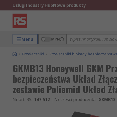
Usługi
Industry Hub
Nowe produkty
Menu
MPN
/
Przełączniki
/
Przełączniki blokady bezpieczeństw
GKMB13 Honeywell GKM Prz
bezpieczeństwa Układ Złącz
zestawie Poliamid Układ Zł
Nr art. RS
:
147-512
Nr części producenta
:
GKMB13