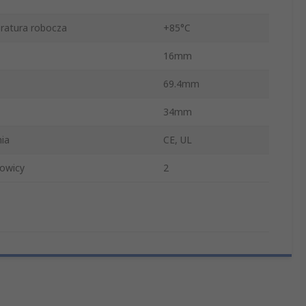
ratura robocza
+85°C
16mm
69.4mm
34mm
ia
CE, UL
łowicy
2