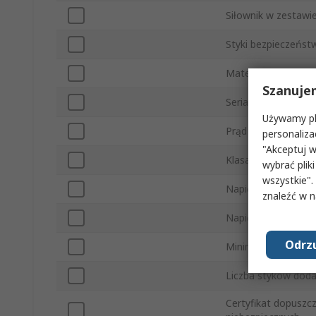
Siłownik w zestawi
Styki bezpieczeńst
Materiał obudowy
Szanuje
Seria
Używamy pli
Prąd zestyku przełą
personaliza
"Akceptuj w
Klasa IP
wybrać pliki
wszystkie".
Napięcie AC styku
znaleźć w 
Napięcie DC styku
Odrzu
Minimalna tempera
Liczba styków dod
Certyfikat dopuszc