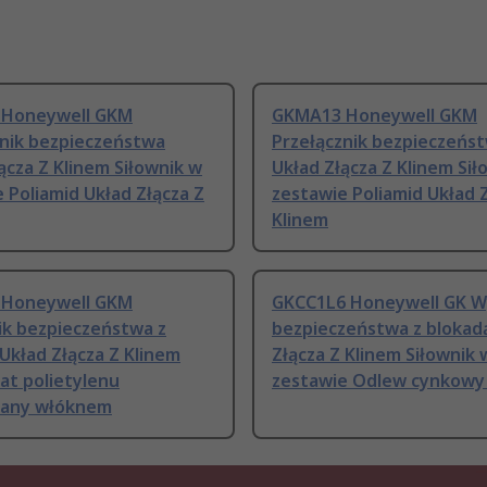
Honeywell GKM
GKMA13 Honeywell GKM
znik bezpieczeństwa
Przełącznik bezpieczeńs
ącza Z Klinem Siłownik w
Układ Złącza Z Klinem Sił
 Poliamid Układ Złącza Z
zestawie Poliamid Układ 
Klinem
Honeywell GKM
GKCC1L6 Honeywell GK W
ik bezpieczeństwa z
bezpieczeństwa z blokad
Układ Złącza Z Klinem
Złącza Z Klinem Siłownik 
at polietylenu
zestawie Odlew cynkowy
any włóknem