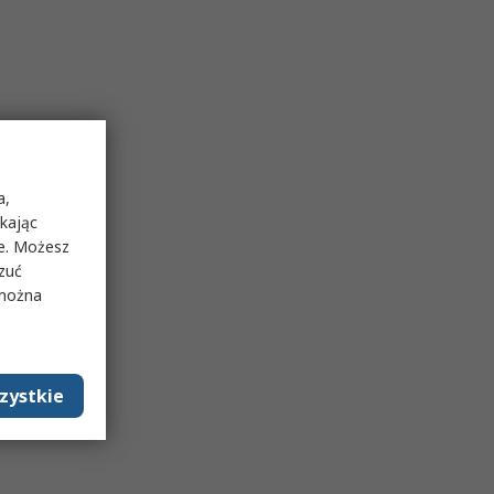
a,
ikając
ie. Możesz
rzuć
 można
zystkie