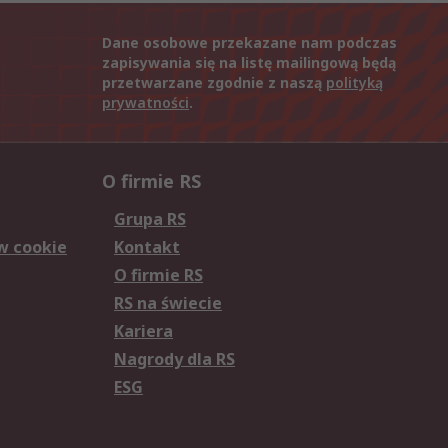
Dane osobowe przekazane nam podczas
zapisywania się na listę mailingową będą
przetwarzane zgodnie z naszą
polityką
prywatności
.
O firmie RS
Grupa RS
w cookie
Kontakt
O firmie RS
RS na świecie
Kariera
Nagrody dla RS
ESG