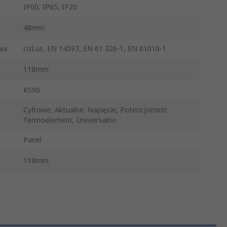
IP00, IP65, IP20
48mm
ia
cULus, EN 14597, EN 61 326-1, EN 61010-1
118mm
KS90
Cyfrowe, Aktualne, Napięcie, Potencjometr,
Termoelement, Uniwersalne
Panel
118mm