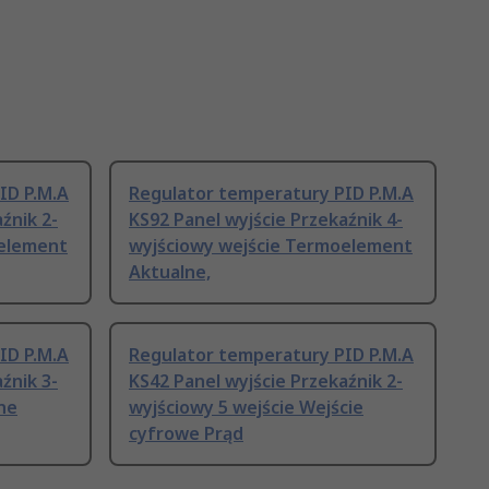
ID P.M.A
Regulator temperatury PID P.M.A
źnik 2-
KS92 Panel wyjście Przekaźnik 4-
oelement
wyjściowy wejście Termoelement
Aktualne,
ID P.M.A
Regulator temperatury PID P.M.A
źnik 3-
KS42 Panel wyjście Przekaźnik 2-
ne
wyjściowy 5 wejście Wejście
cyfrowe Prąd