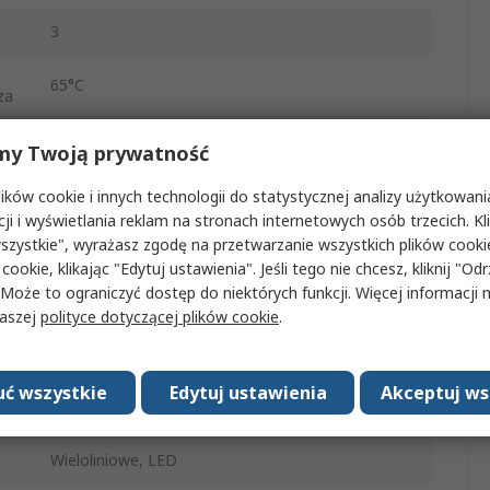
3
65°C
za
-20°C
my Twoją prywatność
za
ków cookie i innych technologii do statystycznej analizy użytkowani
Wł.-wył.
cji i wyświetlania reklam na stronach internetowych osób trzecich. Kl
ie
szystkie", wyrażasz zgodę na przetwarzanie wszystkich plików cook
260V ac
 cookie, klikając "Edytuj ustawienia". Jeśli tego nie chcesz, kliknij "Od
 Może to ograniczyć dostęp do niektórych funkcji. Więcej informacji
wa
RS422/RS485/Modbus RTU, PROFIBUS-DP
naszej
polityce dotyczącej plików cookie
.
y
22 mA, 18 V
ć wszystkie
Edytuj ustawienia
Akceptuj ws
Monitorowanie aktuatora Dac, Alarm, Komunikaty
o błędach, Menedżer konserwacji i lista błędów
Wieloliniowe, LED