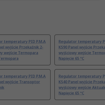
or temperatury PID P.M.A
Regulator temperatury P
el wyjście Przekaźnik 2-
KS90 Panel wyjście Przeka
wy wejście Termopara
wyjściowy wejście Term
 Termopara
Napięcie 65 °C
or temperatury PID P.M.A
Regulator temperatury P
el wyjście Transoptor
KS40 Panel wyjście Przeka
nik
wyjściowy wejście Aktual
Napięcie 65 °C