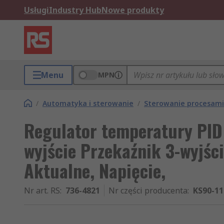
Usługi
Industry Hub
Nowe produkty
Menu
MPN
/
Automatyka i sterowanie
/
Sterowanie procesami
Regulator temperatury PID
wyjście Przekaźnik 3-wyjśc
Aktualne, Napięcie,
Nr art. RS
:
736-4821
Nr części producenta
:
KS90-11