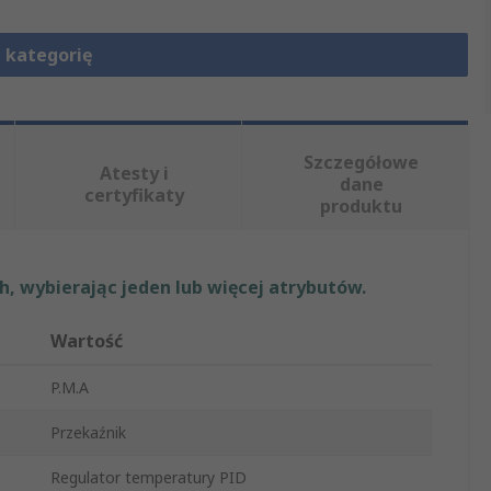
 kategorię
Szczegółowe
Atesty i
dane
certyfikaty
produktu
, wybierając jeden lub więcej atrybutów.
Wartość
P.M.A
Przekaźnik
Regulator temperatury PID