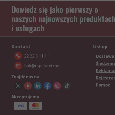
Dowiedz się jako pierwszy o
naszych najnowszych produktac
i usługach
Kontakt
Usługi
22 22 3 11 11
Dostawa
Śledzeni
bok@rspoland.com
Reklamac
Znajdź nas na
Rejestra
Pomoc
Akceptujemy