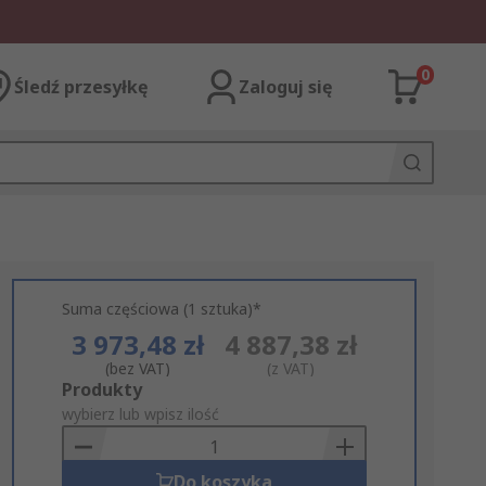
0
Śledź przesyłkę
Zaloguj się
Suma częściowa (1 sztuka)*
3 973,48 zł
4 887,38 zł
(bez VAT)
(z VAT)
Add
Produkty
to
wybierz lub wpisz ilość
Basket
Do koszyka