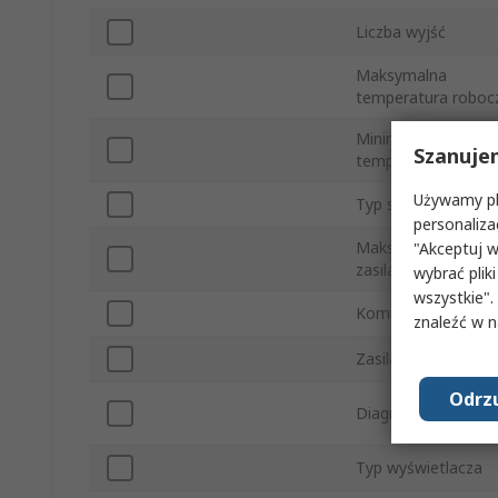
Liczba wyjść
Maksymalna
temperatura roboc
Minimalna
Szanuje
temperatura roboc
Używamy pli
Typ sterowania
personaliza
Maksymalne napięc
"Akceptuj w
zasilania
wybrać pliki
wszystkie".
Komunikacja cyfro
znaleźć w 
Zasilacz pomocnicz
Odrzu
Diagnostyka
Typ wyświetlacza