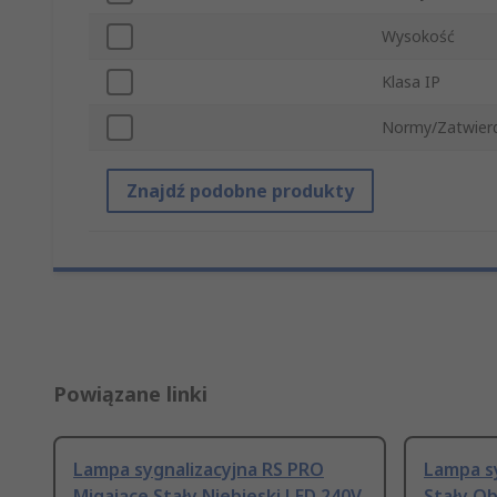
Wysokość
Klasa IP
Normy/Zatwier
Znajdź podobne produkty
Powiązane linki
Lampa sygnalizacyjna RS PRO
Lampa s
Migające Stały Niebieski LED 240V
Stały O