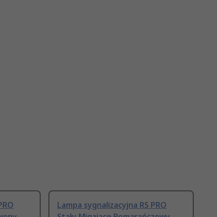
 PRO
Lampa sygnalizacyjna RS PRO
wony
Stały Migające Pomarańczowy