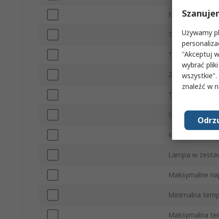
Szanuje
Materiał obud
Używamy pli
Typ żarówki
personaliza
"Akceptuj w
Typ prądu
wybrać pliki
Zużycie prądu
wszystkie".
znaleźć w 
Typ montażu
Średnica podst
Odrzu
Kolor obudowy
Lampa w zesta
Maksymalne napi
Minimalna temp
Maksymalna te