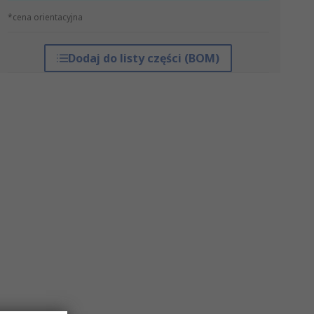
*cena orientacyjna
Dodaj do listy części (BOM)