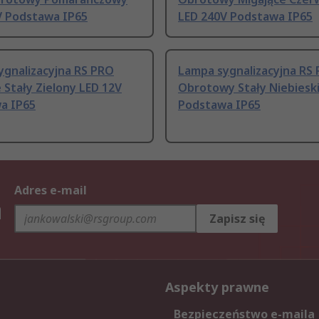
V Podstawa IP65
LED 240V Podstawa IP65
ygnalizacyjna RS PRO
Lampa sygnalizacyjna RS
 Stały Zielony LED 12V
Obrotowy Stały Niebieski
a IP65
Podstawa IP65
Adres e-mail
h
Zapisz się
Aspekty prawne
Bezpieczeństwo e-maila