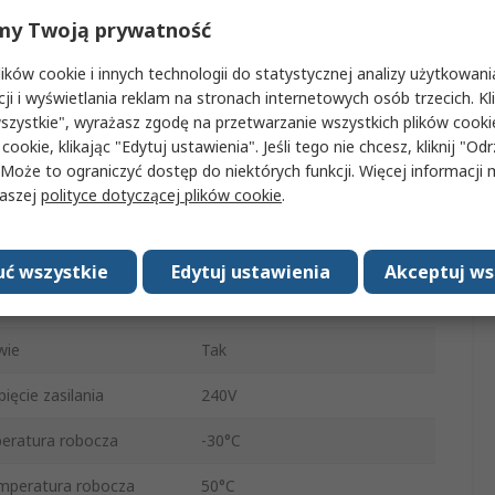
my Twoją prywatność
owy
Poliwęglan
ków cookie i innych technologii do statystycznej analizy użytkowani
LED
cji i wyświetlania reklam na stronach internetowych osób trzecich. Kl
szystkie", wyrażasz zgodę na przetwarzanie wszystkich plików cook
Miernik cęgowy AC/DC
 cookie, klikając "Edytuj ustawienia". Jeśli tego nie chcesz, kliknij "Od
80mA
 Może to ograniczyć dostęp do niektórych funkcji. Więcej informacji
naszej
polityce dotyczącej plików cookie
.
Podstawa
awy
142mm
ć wszystkie
Edytuj ustawienia
Akceptuj ws
Biały
wie
Tak
ęcie zasilania
240V
eratura robocza
-30°C
mperatura robocza
50°C