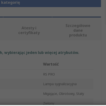
 kategorię
Szczegółowe
Atesty i
dane
certyfikaty
produktu
, wybierając jeden lub więcej atrybutów.
Wartość
RS PRO
Lampa sygnalizacyjna
Migające, Obrotowy, Stały
Zielony