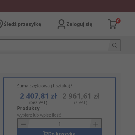
0
Śledź przesyłkę
Zaloguj się
Suma częściowa (1 sztuka)*
2 407,81 zł
2 961,61 zł
(bez VAT)
(z VAT)
Add
Produkty
to
wybierz lub wpisz ilość
Basket
Do koszyka