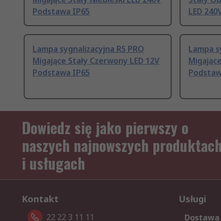
Podstawa IP65
LED 240
Lampa sygnalizacyjna RS PRO
Lampa s
Migające Stały Czerwony LED 12V
Migające
Podstawa IP65
Podstaw
Dowiedz się jako pierwszy o
naszych najnowszych produktac
i usługach
Kontakt
Usługi
22 22 3 11 11
Dostawa