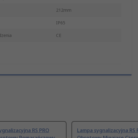
212mm
IP65
dzenia
CE
ygnalizacyjna RS PRO
Lampa sygnalizacyjna RS
brotowy Pomarańczowy
Obrotowy Migające Czer