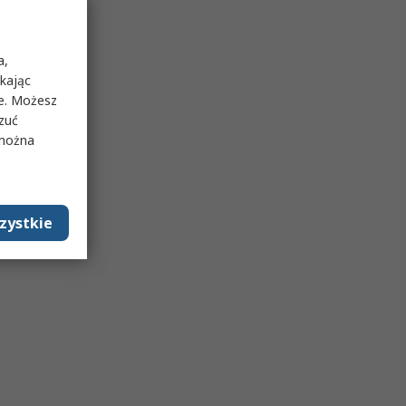
a,
ikając
ie. Możesz
rzuć
 można
zystkie