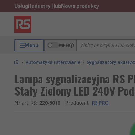
Usługi
Industry Hub
Nowe produkty
Menu
MPN
/
Automatyka i sterowanie
/
Sygnalizatory akustyc
Lampa sygnalizacyjna RS P
Stały Zielony LED 240V Po
Nr art. RS
:
220-5018
Producent
:
RS PRO