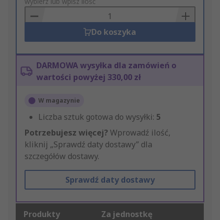
to
wybierz lub wpisz ilość
Basket
Do koszyka
DARMOWA wysyłka dla zamówień o
wartości powyżej 330,00 zł
W magazynie
Liczba sztuk gotowa do wysyłki:
5
Potrzebujesz więcej?
Wprowadź ilość,
kliknij „Sprawdź daty dostawy” dla
szczegółów dostawy.
Sprawdź daty dostawy
Produkty
Za jednostkę