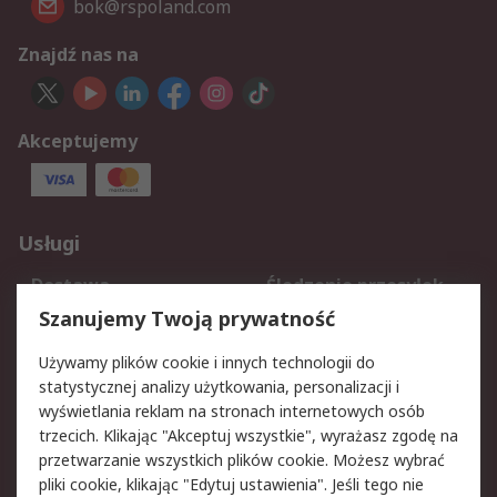
bok@rspoland.com
Znajdź nas na
Akceptujemy
Usługi
Dostawa
Śledzenie przesyłek
Reklamacje i zwroty
Rejestracja
Szanujemy Twoją prywatność
Pomoc
Używamy plików cookie i innych technologii do
statystycznej analizy użytkowania, personalizacji i
Aspekty prawne
wyświetlania reklam na stronach internetowych osób
trzecich. Klikając "Akceptuj wszystkie", wyrażasz zgodę na
Bezpieczeństwo e-
Polityka dotycząca
przetwarzanie wszystkich plików cookie. Możesz wybrać
maila
plików cookie
pliki cookie, klikając "Edytuj ustawienia". Jeśli tego nie