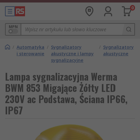
0
MPN
/
Automatyka
/
Sygnalizatory
/
Sygnalizatory
i sterowanie
akustyczne i lampy
akustyczne
sygnalizacyjne
Lampa sygnalizacyjna Werma
BWM 853 Migające Żółty LED
230V ac Podstawa, Ściana IP66,
IP67