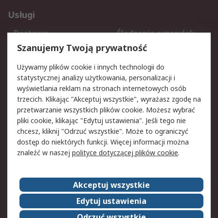
Usługi
Dostawa
Śledzenie przesyłek
Reklamacje i zwroty
Rejestracja
Szanujemy Twoją prywatność
Pomoc
Używamy plików cookie i innych technologii do
statystycznej analizy użytkowania, personalizacji i
Aspekty prawne
wyświetlania reklam na stronach internetowych osób
trzecich. Klikając "Akceptuj wszystkie", wyrażasz zgodę na
Bezpieczeństwo e-
Polityka dotycząca
przetwarzanie wszystkich plików cookie. Możesz wybrać
maila
plików cookie
pliki cookie, klikając "Edytuj ustawienia". Jeśli tego nie
Polityka prywatności
Użytkowanie witryny
chcesz, kliknij "Odrzuć wszystkie". Może to ograniczyć
Zastrzeżenia prawne
Warunki Sprzedaży
dostęp do niektórych funkcji. Więcej informacji można
znaleźć w naszej
polityce dotyczącej plików cookie
.
O firmie RS
Akceptuj wszystkie
Grupa RS
Kontakt
O firmie RS
RS na świecie
Edytuj ustawienia
Kariera
Nagrody dla RS
Odrzuć wszystkie