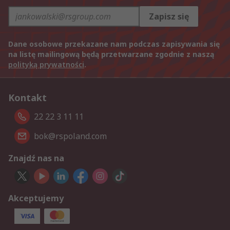
Zapisz się
Dane osobowe przekazane nam podczas zapisywania się
na listę mailingową będą przetwarzane zgodnie z naszą
polityką prywatności
.
Kontakt
22 22 3 11 11
bok@rspoland.com
Znajdź nas na
Akceptujemy