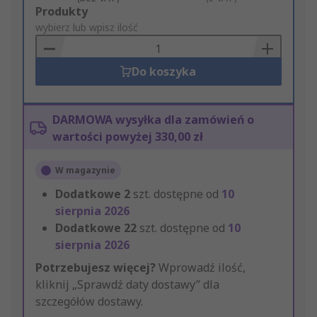
Add
Produkty
to
wybierz lub wpisz ilość
Basket
Do koszyka
DARMOWA wysyłka dla zamówień o
wartości powyżej 330,00 zł
W magazynie
Dodatkowe
2
szt. dostępne od
10
sierpnia 2026
Dodatkowe
22
szt. dostępne od
10
sierpnia 2026
Potrzebujesz więcej?
Wprowadź ilość,
kliknij „Sprawdź daty dostawy” dla
szczegółów dostawy.