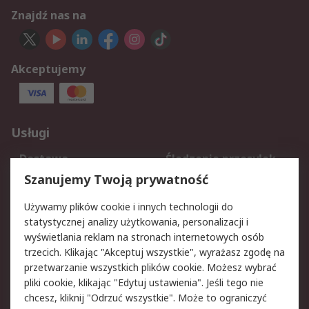
Znajdź nas na
Akceptujemy
Usługi
Dostawa
Śledzenie przesyłek
Reklamacje i zwroty
Rejestracja
Szanujemy Twoją prywatność
Pomoc
Używamy plików cookie i innych technologii do
statystycznej analizy użytkowania, personalizacji i
Aspekty prawne
wyświetlania reklam na stronach internetowych osób
trzecich. Klikając "Akceptuj wszystkie", wyrażasz zgodę na
Bezpieczeństwo e-
Polityka dotycząca
przetwarzanie wszystkich plików cookie. Możesz wybrać
maila
plików cookie
pliki cookie, klikając "Edytuj ustawienia". Jeśli tego nie
Polityka prywatności
Użytkowanie witryny
chcesz, kliknij "Odrzuć wszystkie". Może to ograniczyć