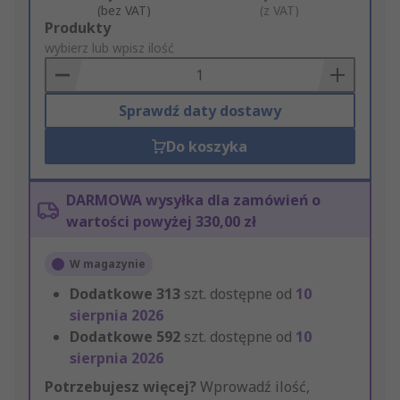
(bez VAT)
(z VAT)
Add
Produkty
to
wybierz lub wpisz ilość
Basket
Sprawdź daty dostawy
Do koszyka
DARMOWA wysyłka dla zamówień o
wartości powyżej 330,00 zł
W magazynie
Dodatkowe
313
szt. dostępne od
10
sierpnia 2026
Dodatkowe
592
szt. dostępne od
10
sierpnia 2026
Potrzebujesz więcej?
Wprowadź ilość,