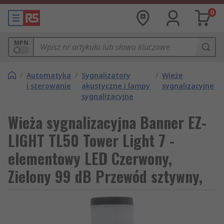
0
MPN
/
Automatyka
/
Sygnalizatory
/
Wieże
i sterowanie
akustyczne i lampy
sygnalizacyjne
sygnalizacyjne
Wieża sygnalizacyjna Banner EZ-
LIGHT TL50 Tower Light 7 -
elementowy LED Czerwony,
Zielony 99 dB Przewód sztywny,