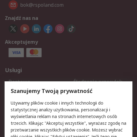
bok@rspoland.com
Znajdź nas na
Akceptujemy
Usługi
Dostawa
Śledzenie przesyłek
Reklamacje i zwroty
Rejestracja
Szanujemy Twoją prywatność
Pomoc
Używamy plików cookie i innych technologii do
statystycznej analizy użytkowania, personalizacji i
Aspekty prawne
wyświetlania reklam na stronach internetowych osób
trzecich. Klikając "Akceptuj wszystkie", wyrażasz zgodę na
Bezpieczeństwo e-
Polityka dotycząca
przetwarzanie wszystkich plików cookie. Możesz wybrać
maila
plików cookie
pliki cookie, klikając "Edytuj ustawienia". Jeśli tego nie