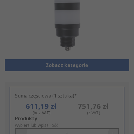
Zobacz kategorię
Suma częściowa (1 sztuka)*
611,19 zł
751,76 zł
(bez VAT)
(z VAT)
Add
Produkty
to
wybierz lub wpisz ilość
Basket