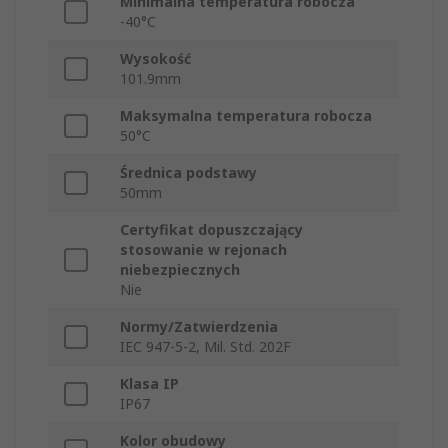
Minimalna temperatura robocza
-40°C
Wysokość
101.9mm
Maksymalna temperatura robocza
50°C
Średnica podstawy
50mm
Certyfikat dopuszczający
stosowanie w rejonach
niebezpiecznych
Nie
Normy/Zatwierdzenia
IEC 947-5-2, Mil. Std. 202F
Klasa IP
IP67
Kolor obudowy