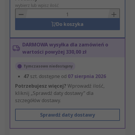
to
wybierz lub wpisz ilość
Basket
Do koszyka
DARMOWA wysyłka dla zamówień o
wartości powyżej 330,00 zł
Tymczasowo niedostępny
47
szt. dostępne od
07 sierpnia 2026
Potrzebujesz więcej?
Wprowadź ilość,
kliknij „Sprawdź daty dostawy” dla
szczegółów dostawy.
Sprawdź daty dostawy