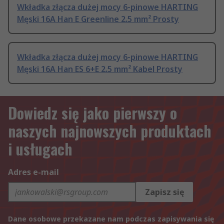
Wkładka złącza dużej mocy 6-pinowe HARTING
Męski 16A Han E Greenline 2.5 mm² Prosty
Wkładka złącza dużej mocy 6-pinowe HARTING
Męski 16A Han ES 6+E 2.5 mm² Kabel Prosty
Dowiedz się jako pierwszy o
naszych najnowszych produktach
i usługach
Adres e-mail
Zapisz się
Dane osobowe przekazane nam podczas zapisywania się