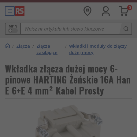
0
MPN
/
Złącza
/
Złącza
/
Wkładki i moduły do złączy
zasilające
dużej mocy
Wkładka złącza dużej mocy 6-
pinowe HARTING Żeńskie 16A Han
E 6+E 4 mm² Kabel Prosty