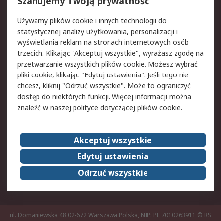
Reklamacje i zwroty
Rejestracja
Szanujemy Twoją prywatność
Pomoc
Używamy plików cookie i innych technologii do
statystycznej analizy użytkowania, personalizacji i
Aspekty prawne
wyświetlania reklam na stronach internetowych osób
trzecich. Klikając "Akceptuj wszystkie", wyrażasz zgodę na
Bezpieczeństwo e-
Polityka dotycząca
przetwarzanie wszystkich plików cookie. Możesz wybrać
maila
plików cookie
pliki cookie, klikając "Edytuj ustawienia". Jeśli tego nie
Polityka prywatności
Użytkowanie witryny
chcesz, kliknij "Odrzuć wszystkie". Może to ograniczyć
Zastrzeżenia prawne
Warunki Sprzedaży
dostęp do niektórych funkcji. Więcej informacji można
znaleźć w naszej
polityce dotyczącej plików cookie
.
O firmie RS
Akceptuj wszystkie
Grupa RS
Kontakt
O firmie RS
RS na świecie
Edytuj ustawienia
Kariera
Nagrody dla RS
Odrzuć wszystkie
ESG
ul. Domaniewska 48 02-672 Warszawa Polska, NIP: PL 7010263911
© RS