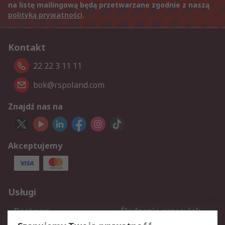
na listę mailingową będą przetwarzane zgodnie z naszą
polityką prywatności
.
Kontakt
22 22 3 11 11
bok@rspoland.com
Znajdź nas na
Akceptujemy
Usługi
Dostawa
Śledzenie przesyłek