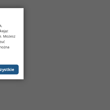
a,
ikając
ie. Możesz
rzuć
 można
zystkie