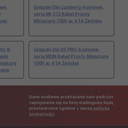
owe,
Gniazdo Din Lumberg 4-pinowe,
y
seria MJ-372 Kabel Prosty
ęski
Miniature 100V ac 4 1A Żeńskie
ty 8-
Gniazdo Din RS PRO 4-pinowe,
twór
seria MDN Kabel Prosty Miniature
iniature
100V ac 4 1A Żeńskie
ńskie
Dane osobowe przekazane nam podczas
zapisywania się na listę mailingową będą
przetwarzane zgodnie z naszą
polityką
prywatności
.