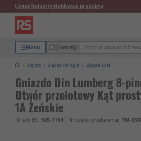
Usługi
Industry Hub
Nowe produkty
Menu
MPN
/
Złącza
/
Złącza okrągłe
/
Złącza DIN
Gniazdo Din Lumberg 8-pin
Otwór przelotowy Kąt prost
1A Żeńskie
Nr art. RS
:
505-1154
Nr części producenta
:
TM-050