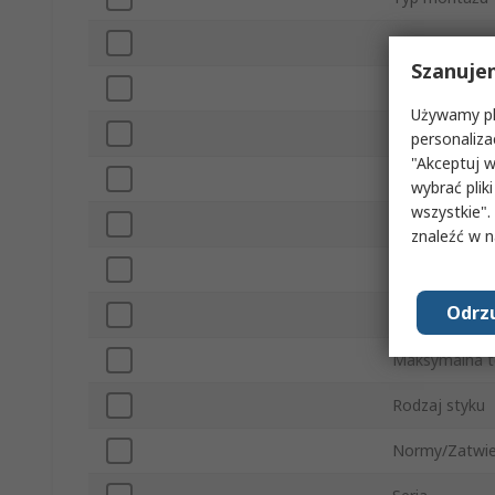
Układ złączy T
Szanuje
Rodzaj Konek
Używamy pli
Typ ekranu
personaliza
"Akceptuj w
Orientacja
wybrać pliki
wszystkie".
Napięcie
znaleźć w 
Typ zakończe
Odrzu
Minimalna te
Maksymalna t
Rodzaj styku
Normy/Zatwie