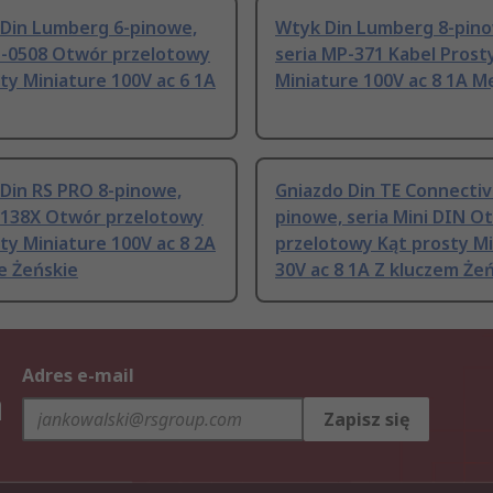
 Din Lumberg 6-pinowe,
Wtyk Din Lumberg 8-pin
M-0508 Otwór przelotowy
seria MP-371 Kabel Prost
ty Miniature 100V ac 6 1A
Miniature 100V ac 8 1A M
Din RS PRO 8-pinowe,
Gniazdo Din TE Connectivi
E-138X Otwór przelotowy
pinowe, seria Mini DIN O
ty Miniature 100V ac 8 2A
przelotowy Kąt prosty M
e Żeńskie
30V ac 8 1A Z kluczem Że
Adres e-mail
h
Zapisz się