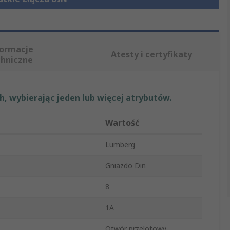
formacje
Atesty i certyfikaty
chniczne
, wybierając jeden lub więcej atrybutów.
Wartość
Lumberg
Gniazdo Din
8
1A
Otwór przelotowy