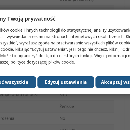
yp złącza A
Miniature
my Twoją prywatność
tora
Żeńskie
ków cookie i innych technologii do statystycznej analizy użytkowani
Ekranowane
cji i wyświetlania reklam na stronach internetowych osób trzecich. Kl
szystkie", wyrażasz zgodę na przetwarzanie wszystkich plików cook
Kąt prosty
 cookie, klikając "Edytuj ustawienia". Jeśli tego nie chcesz, kliknij "Od
 Może to ograniczyć dostęp do niektórych funkcji. Więcej informacji
100V ac
naszej
polityce dotyczącej plików cookie
.
nia
Lutowie
ć wszystkie
Edytuj ustawienia
Akceptuj ws
mperatura robocza
-25°C
emperatura robocza
85°C
Żeńskie
rdzenia
No