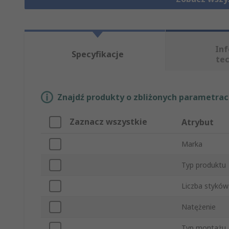
In
Specyfikacje
te
Znajdź produkty o zbliżonych parametrach
Zaznacz wszystkie
Atrybut
Marka
Typ produktu
Liczba styków
Natężenie
Typ montażu