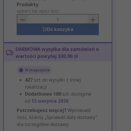
Add
Produkty
to
wybierz lub wpisz ilość
Basket
Do koszyka
DARMOWA wysyłka dla zamówień o
wartości powyżej 330,00 zł
W magazynie
427
szt. do wysyłki z innej
lokalizacji
Dodatkowe
100
szt. dostępne
od
13 sierpnia 2026
Potrzebujesz więcej?
Wprowadź
ilość, kliknij „Sprawdź daty dostawy”
dla szczegółów dostawy.