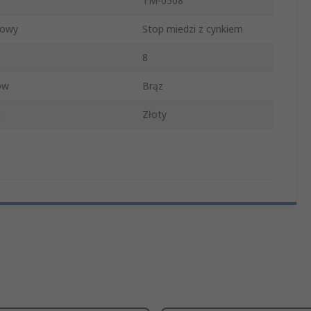
TM-0508
dowy
Stop miedzi z cynkiem
8
ów
Brąz
u
Złoty