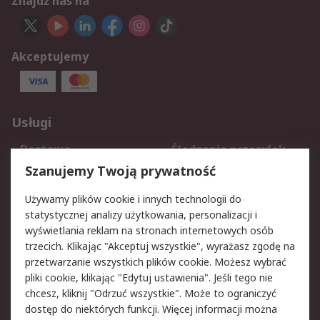
Znajdź nas na
Akceptujemy
Usługi
Dostawa
Śledzenie przesyłek
Reklamacje i zwroty
Rejestracja
Szanujemy Twoją prywatność
Pomoc
Używamy plików cookie i innych technologii do
statystycznej analizy użytkowania, personalizacji i
Aspekty prawne
wyświetlania reklam na stronach internetowych osób
trzecich. Klikając "Akceptuj wszystkie", wyrażasz zgodę na
Bezpieczeństwo e-
Polityka dotycząca
przetwarzanie wszystkich plików cookie. Możesz wybrać
maila
plików cookie
pliki cookie, klikając "Edytuj ustawienia". Jeśli tego nie
Polityka prywatności
Użytkowanie witryny
chcesz, kliknij "Odrzuć wszystkie". Może to ograniczyć
Zastrzeżenia prawne
Warunki Sprzedaży
dostęp do niektórych funkcji. Więcej informacji można