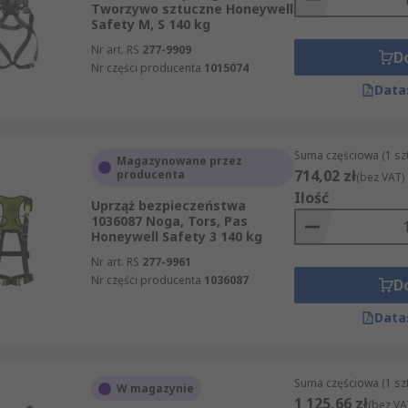
Tworzywo sztuczne Honeywell
 jest często używana przez osoby, które muszą wykonywać s
Safety M, S 140 kg
Nr art. RS
277-9909
D
Nr części producenta
1015074
?
Data
zed upadkiem i pełne uprzęże są powszechnie stosowane w
owników. Są one uważane za cenny element wyposażenia oc
Suma częściowa (1 sz
Magazynowane przez
sprzętu zabezpieczającego przed upadkiem lub uprzęży bez
714,02 zł
producenta
(bez VAT)
ej krawędzi, która znajduje się co najmniej dwa metry nad
Ilość
Uprząż bezpieczeństwa
1036087 Noga, Tors, Pas
Honeywell Safety 3 140 kg
Nr art. RS
277-9961
Nr części producenta
1036087
D
Data
Suma częściowa (1 sz
W magazynie
1 125,66 zł
(bez VA