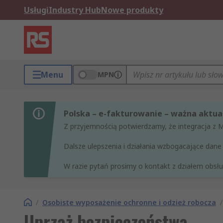
Usługi
Industry Hub
Nowe produkty
Menu
MPN
Polska – e-fakturowanie – ważna aktual
Z przyjemnością potwierdzamy, że integracja z 
Dalsze ulepszenia i działania wzbogacające da
W razie pytań prosimy o kontakt z działem obsług
/
Osobiste wyposażenie ochronne i odzież robocza
/
Uprząż bezpieczeństwa