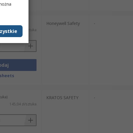
sheets
 można
tuka)
Honeywell Safety
-
76,62 zł/sztuka
zystkie
odaj
sheets
tuka)
KRATOS SAFETY
-
145,04 zł/sztuka