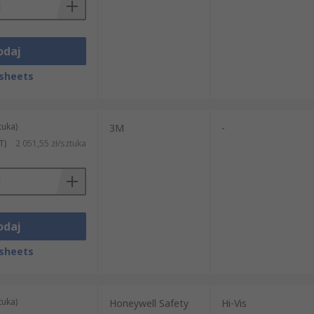
odaj
sheets
tuka)
3M
-
T)
2 051,55 zł/sztuka
odaj
sheets
tuka)
Honeywell Safety
Hi-Vis