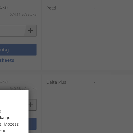
tuka)
Petzl
-
674,11 zł/sztuka
odaj
sheets
tuka)
Delta Plus
-
640,58 zł/sztuka
a,
ikając
odaj
ie. Możesz
rzuć