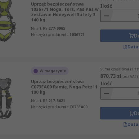
Uprząż bezpieczeństwa
Ilość
1036771 Noga, Tors, Pas Pas w
zestawie Honeywell Safety 3
140 kg
Nr art. RS
277-9965
Nr części producenta
1036771
D
Data
Suma częściowa (1 sz
W magazynie
870,73 zł
(bez VAT)
Uprząż bezpieczeństwa
Ilość
C073EA00 Ramię, Noga Petzl 1
100 kg
Nr art. RS
217-5621
Nr części producenta
C073EA00
D
Data