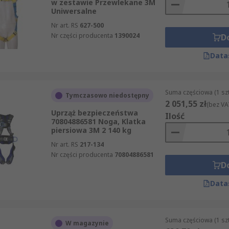
w zestawie Przewlekane 3M
Uniwersalne
Nr art. RS
627-500
Nr części producenta
1390024
D
Data
Suma częściowa (1 sz
Tymczasowo niedostępny
2 051,55 zł
(bez VA
Uprząż bezpieczeństwa
Ilość
70804886581 Noga, Klatka
piersiowa 3M 2 140 kg
Nr art. RS
217-134
Nr części producenta
70804886581
D
Data
Suma częściowa (1 sz
W magazynie