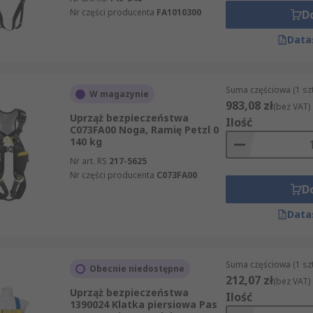
Nr części producenta
FA1010300
D
Data
Suma częściowa (1 sz
W magazynie
983,08 zł
(bez VAT)
Uprząż bezpieczeństwa
Ilość
C073FA00 Noga, Ramię Petzl 0
140 kg
Nr art. RS
217-5625
Nr części producenta
C073FA00
D
Data
Suma częściowa (1 sz
Obecnie niedostępne
212,07 zł
(bez VAT)
Uprząż bezpieczeństwa
Ilość
1390024 Klatka piersiowa Pas