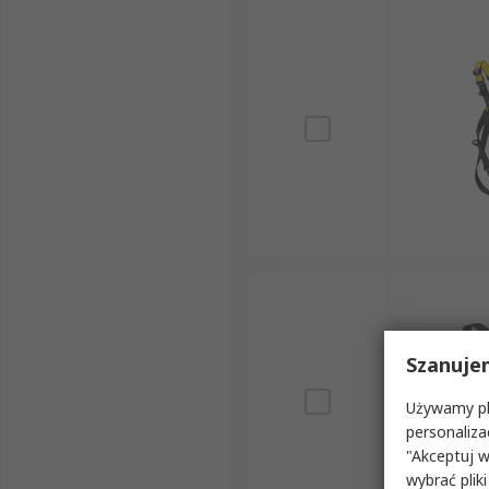
Szanuje
Używamy pli
personaliza
"Akceptuj w
wybrać pliki