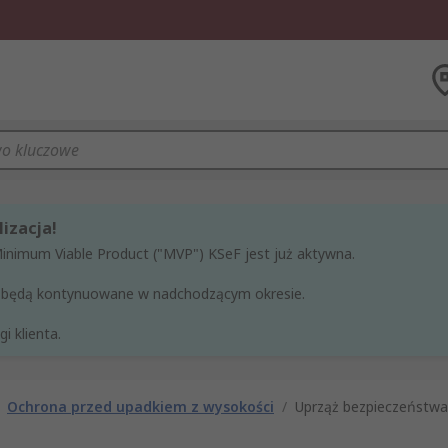
izacja!
Minimum Viable Product ("MVP") KSeF jest już aktywna.
ne będą kontynuowane w nadchodzącym okresie.
i klienta.
Ochrona przed upadkiem z wysokości
/
Uprząż bezpieczeństwa