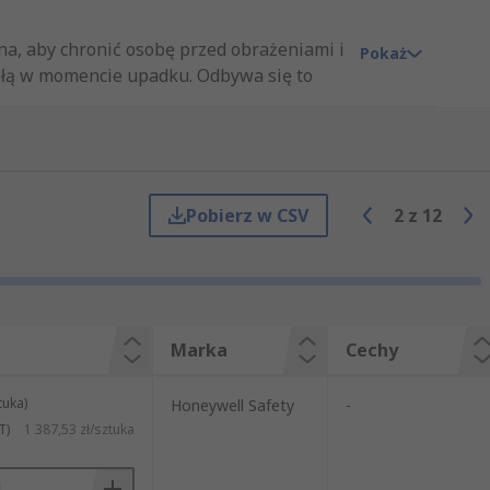
a, aby chronić osobę przed obrażeniami i
Pokaż
ałą w momencie upadku. Odbywa się to
, takiego jak solidna poręcz lub
aski, które umożliwiają prawidłowe i
brze widoczne, a także dodatkowe
Pobierz w CSV
2
z
12
stwa. Uprząż bezpieczeństwa jest ważna
Marka
Cechy
ieczenie przed upadkiem, zapewniając
 obrażeń ciała, dlatego konieczne jest
tuka)
Honeywell Safety
-
T)
1 387,53 zł/sztuka
stanowią okrycie i są dobrze widoczne.
apewnia przed chemikaliami,