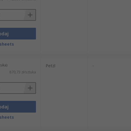
odaj
sheets
tuka)
Petzl
-
870,73 zł/sztuka
odaj
sheets