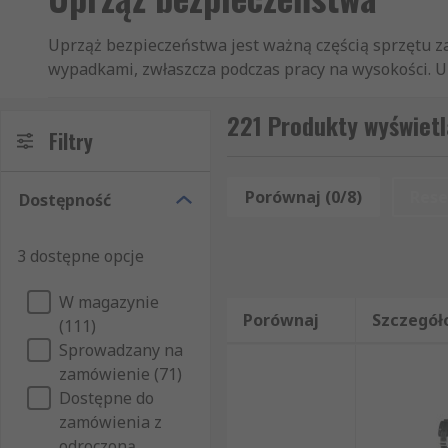
Uprząż bezpieczeństwa jest ważną częścią sprzętu z
wypadkami, zwłaszcza podczas pracy na wysokości. 
poprzez prawidłowe zamocowanie uprzęży na osobie i
wbudowany hak za pomocą lonży lub liny bezpieczeń
221 Produkty wyświetl
Filtry
Wiele uprzęży bezpieczeństwa w naszej ofercie jest 
bezpieczne dopasowanie. Nasza gama uprzęży bezpie
Porównaj (0/8)
Rese
Dostępność
zabezpieczenia, takie jak regulowane ramię, paski n
dla ochrony przed upadkiem.
3 dostępne opcje
Jak działa uprząż bezpieczeństwa?
W magazynie
Porównaj
Szczegół
(111)
Jeśli dojdzie do upadku, lonża lub lina pochłania e
Sprowadzany na
jednocześnie pełną swobodę ruchu. Praca z wysokości 
zamówienie (71)
stosowanie wyposażenia zabezpieczającego przed u
Dostępne do
Kamizelki asekuracyjne działają w taki sam sposób ja
zamówienia z
Mogą one zawierać kieszenie do przechowywania narzę
odroczoną