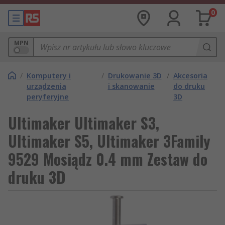
0
MPN
/
Komputery i
/
Drukowanie 3D
/
Akcesoria
urządzenia
i skanowanie
do druku
peryferyjne
3D
Ultimaker Ultimaker S3,
Ultimaker S5, Ultimaker 3Family
9529 Mosiądz 0.4 mm Zestaw do
druku 3D