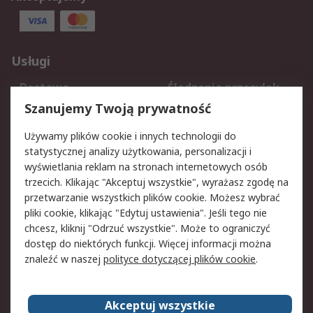
Usługi
Dostawa
Śledzenie przesyłek
Reklamacje i zwroty
Rejestracja
Szanujemy Twoją prywatność
Pomoc
Używamy plików cookie i innych technologii do
statystycznej analizy użytkowania, personalizacji i
Aspekty prawne
wyświetlania reklam na stronach internetowych osób
trzecich. Klikając "Akceptuj wszystkie", wyrażasz zgodę na
Bezpieczeństwo e-
Polityka dotycząca
przetwarzanie wszystkich plików cookie. Możesz wybrać
maila
plików cookie
pliki cookie, klikając "Edytuj ustawienia". Jeśli tego nie
Polityka prywatności
Użytkowanie witryny
chcesz, kliknij "Odrzuć wszystkie". Może to ograniczyć
Zastrzeżenia prawne
Warunki Sprzedaży
dostęp do niektórych funkcji. Więcej informacji można
znaleźć w naszej
polityce dotyczącej plików cookie
.
O firmie RS
Akceptuj wszystkie
Grupa RS
Kontakt