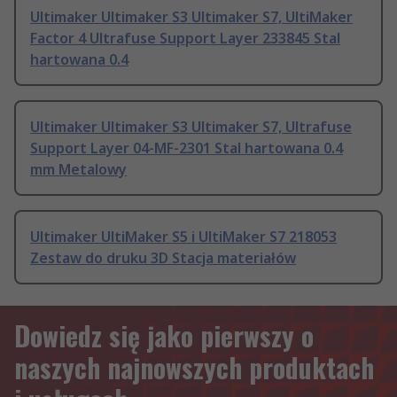
Ultimaker Ultimaker S3 Ultimaker S7, UltiMaker
Factor 4 Ultrafuse Support Layer 233845 Stal
hartowana 0.4
Ultimaker Ultimaker S3 Ultimaker S7, Ultrafuse
Support Layer 04-MF-2301 Stal hartowana 0.4
mm Metalowy
Ultimaker UltiMaker S5 i UltiMaker S7 218053
Zestaw do druku 3D Stacja materiałów
Dowiedz się jako pierwszy o
naszych najnowszych produktach