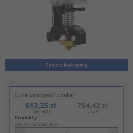
Zobacz kategorię
Suma częściowa (1 sztuka)*
613,35 zł
754,42 zł
(bez VAT)
(z VAT)
Add
Produkty
to
wybierz lub wpisz ilość
Basket