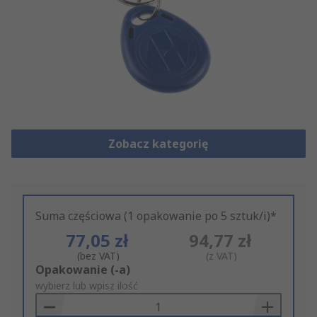
Zobacz kategorię
Suma częściowa (1 opakowanie po 5 sztuk/i)*
77,05 zł
94,77 zł
(bez VAT)
(z VAT)
Add
Opakowanie (-a)
to
wybierz lub wpisz ilość
Basket