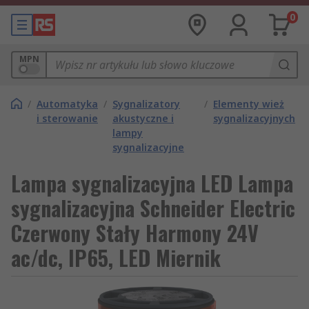
0
MPN
/
Automatyka
/
Sygnalizatory
/
Elementy wież
i sterowanie
akustyczne i
sygnalizacyjnych
lampy
sygnalizacyjne
Lampa sygnalizacyjna LED Lampa
sygnalizacyjna Schneider Electric
Czerwony Stały Harmony 24V
ac/dc, IP65, LED Miernik