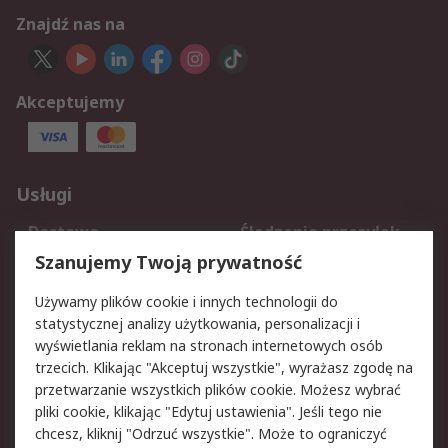
Znajdź nas na
Akceptujemy
Usługi
Dostawa
Śledzenie przesyłek
Reklamacje i zwroty
Rejestracja
Szanujemy Twoją prywatność
Pomoc
Używamy plików cookie i innych technologii do
statystycznej analizy użytkowania, personalizacji i
Aspekty prawne
wyświetlania reklam na stronach internetowych osób
trzecich. Klikając "Akceptuj wszystkie", wyrażasz zgodę na
Bezpieczeństwo e-
Polityka dotycząca
przetwarzanie wszystkich plików cookie. Możesz wybrać
maila
plików cookie
pliki cookie, klikając "Edytuj ustawienia". Jeśli tego nie
Polityka prywatności
Użytkowanie witryny
chcesz, kliknij "Odrzuć wszystkie". Może to ograniczyć