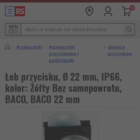
0
MPN
/
Przełączniki
/
Przełączniki
/
Głowice
przyciskowe i
przycisków
podzespoły
Łeb przycisku, Ø 22 mm, IP66,
kolor: Żółty Bez samopowrotu,
BACO, BACO 22 mm