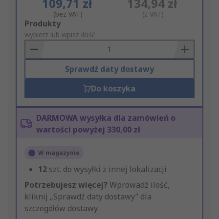
109,71 zł
134,94 zł
(bez VAT)
(z VAT)
Add
Produkty
to
wybierz lub wpisz ilość
Basket
Sprawdź daty dostawy
Do koszyka
DARMOWA wysyłka dla zamówień o
wartości powyżej 330,00 zł
W magazynie
12
szt. do wysyłki z innej lokalizacji
Potrzebujesz więcej?
Wprowadź ilość,
kliknij „Sprawdź daty dostawy” dla
szczegółów dostawy.