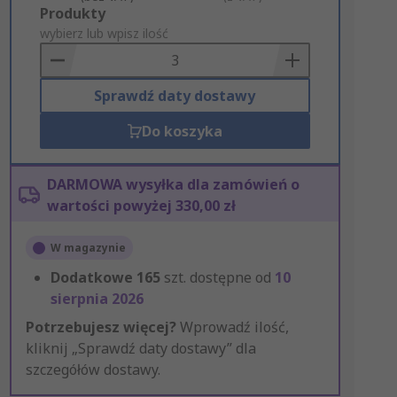
Add
Produkty
to
wybierz lub wpisz ilość
Basket
Sprawdź daty dostawy
Do koszyka
DARMOWA wysyłka dla zamówień o
wartości powyżej 330,00 zł
W magazynie
Dodatkowe
165
szt. dostępne od
10
sierpnia 2026
Potrzebujesz więcej?
Wprowadź ilość,
kliknij „Sprawdź daty dostawy” dla
szczegółów dostawy.