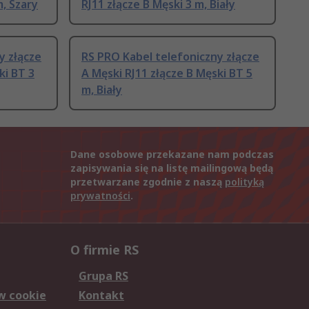
m, Szary
RJ11 złącze B Męski 3 m, Biały
y złącze
RS PRO Kabel telefoniczny złącze
ki BT 3
A Męski RJ11 złącze B Męski BT 5
m, Biały
Dane osobowe przekazane nam podczas
zapisywania się na listę mailingową będą
przetwarzane zgodnie z naszą
polityką
prywatności
.
O firmie RS
Grupa RS
w cookie
Kontakt