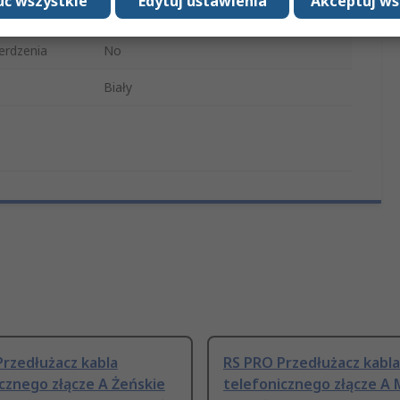
ć wszystkie
Edytuj ustawienia
Akceptuj ws
a B
Męski
erdzenia
No
Biały
rzedłużacz kabla
RS PRO Przedłużacz kabla
cznego złącze A Żeńskie
telefonicznego złącze A 