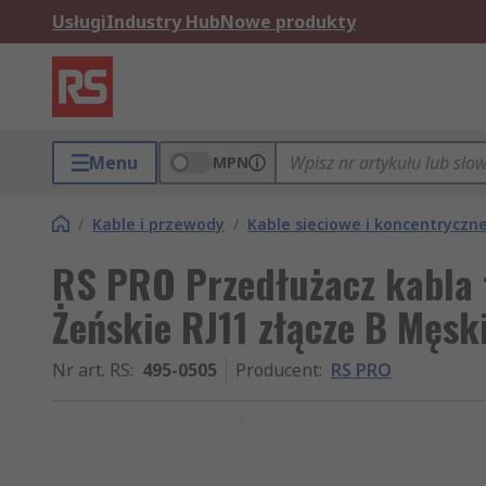
Usługi
Industry Hub
Nowe produkty
Menu
MPN
/
Kable i przewody
/
Kable sieciowe i koncentryczn
RS PRO Przedłużacz kabla t
Żeńskie RJ11 złącze B Męski
Nr art. RS
:
495-0505
Producent
:
RS PRO