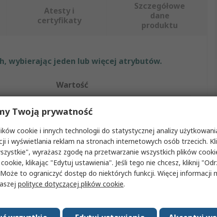
Szczegółowe
Atesty i
dane
certyfikaty
produktu
, wybierając jeden lub więcej atrybutów.
Wartość
RS PRO
my Twoją prywatność
RJ11
ków cookie i innych technologii do statystycznej analizy użytkowani
cji i wyświetlania reklam na stronach internetowych osób trzecich. Kl
Przedłużacz kabla telefonicznego
szystkie", wyrażasz zgodę na przetwarzanie wszystkich plików cook
 cookie, klikając "Edytuj ustawienia". Jeśli tego nie chcesz, kliknij "Od
BT
 Może to ograniczyć dostęp do niektórych funkcji. Więcej informacji
naszej
polityce dotyczącej plików cookie
.
a A
Żeńskie
a
3m