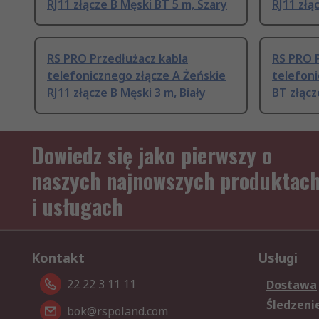
RJ11 złącze B Męski BT 5 m, Szary
RJ11 złą
RS PRO Przedłużacz kabla
RS PRO P
telefonicznego złącze A Żeńskie
telefoni
RJ11 złącze B Męski 3 m, Biały
BT złącz
Dowiedz się jako pierwszy o
naszych najnowszych produktac
i usługach
Kontakt
Usługi
22 22 3 11 11
Dostawa
Śledzeni
bok@rspoland.com