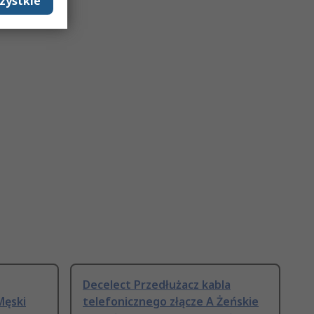
zystkie
Decelect Przedłużacz kabla
Męski
telefonicznego złącze A Żeńskie