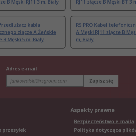
cze B Męski RJ11 3 m, Biały
RJ11 złącze B Męski BT 3 
rzedłużacz kabla
RS PRO Kabel telefoniczn
cznego złącze A Żeńskie
A Męski RJ11 złącze B Męs
e B Męski 5 m, Biały
m, Biały
Adres e-mail
h
Zapisz się
Aspekty prawne
Bezpieczeństwo e-maila
e przesyłek
Polityka dotycząca plikó