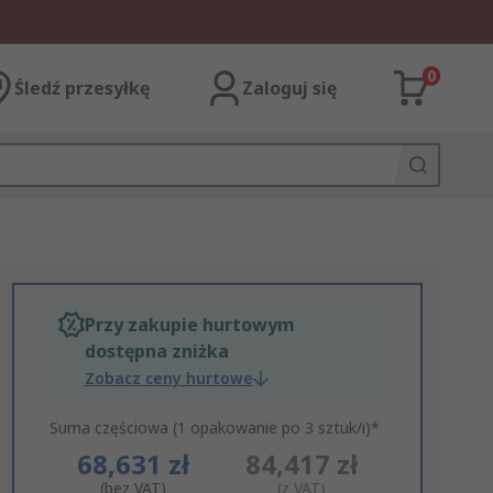
0
Śledź przesyłkę
Zaloguj się
Przy zakupie hurtowym
dostępna zniżka
Zobacz ceny hurtowe
Suma częściowa (1 opakowanie po 3 sztuk/i)*
68,631 zł
84,417 zł
(bez VAT)
(z VAT)