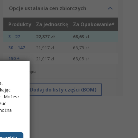
Opcje ustalania cen zbiorczych
Produkty
Za jednostkę
Za Opakowanie*
3 - 27
22,877 zł
68,63 zł
30 - 147
21,917 zł
65,75 zł
150 +
21,017 zł
63,05 zł
*cena orientacyjna
a,
Dodaj do listy części (BOM)
ikając
ie. Możesz
rzuć
 można