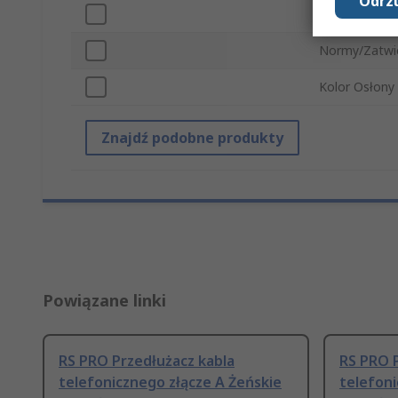
Odrzu
Rodzaj złącz
Normy/Zatwi
Kolor Osłony
Znajdź podobne produkty
Powiązane linki
RS PRO Przedłużacz kabla
RS PRO P
telefonicznego złącze A Żeńskie
telefoni