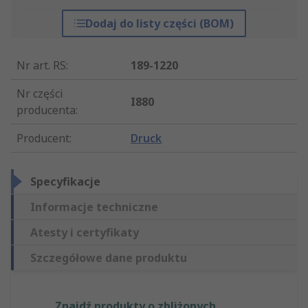
Dodaj do listy części (BOM)
Nr art. RS
:
189-1220
Nr części
I880
producenta
:
Producent
:
Druck
Specyfikacje
Informacje techniczne
Atesty i certyfikaty
Szczegółowe dane produktu
Znajdź produkty o zbliżonych