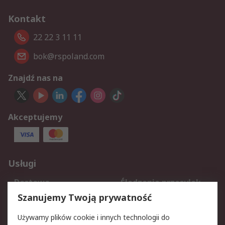
Kontakt
22 22 3 11 11
bok@rspoland.com
Znajdź nas na
Akceptujemy
Usługi
Dostawa
Śledzenie przesyłek
Reklamacje i zwroty
Rejestracja
Szanujemy Twoją prywatność
Pomoc
Używamy plików cookie i innych technologii do