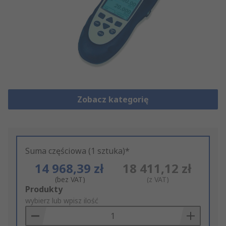
Zobacz kategorię
Suma częściowa (1 sztuka)*
14 968,39 zł
18 411,12 zł
(bez VAT)
(z VAT)
Add
Produkty
to
wybierz lub wpisz ilość
Basket