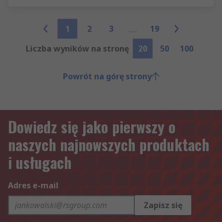
1
2
3
19
Liczba wyników na stronę
20
50
100
Powrót na górę strony
Dowiedz się jako pierwszy o
naszych najnowszych produktach
i usługach
Adres e-mail
Zapisz się