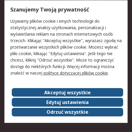
Dostawa
Śledzenie przesyłek
Reklamacje i zwroty
Rejestracja
Szanujemy Twoją prywatność
Pomoc
Używamy plików cookie i innych technologii do
statystycznej analizy użytkowania, personalizacji i
Aspekty prawne
wyświetlania reklam na stronach internetowych osób
trzecich. Klikając "Akceptuj wszystkie", wyrażasz zgodę na
Bezpieczeństwo e-
Polityka dotycząca
przetwarzanie wszystkich plików cookie. Możesz wybrać
maila
plików cookie
pliki cookie, klikając "Edytuj ustawienia". Jeśli tego nie
Polityka prywatności
Użytkowanie witryny
chcesz, kliknij "Odrzuć wszystkie". Może to ograniczyć
Zastrzeżenia prawne
Warunki Sprzedaży
dostęp do niektórych funkcji. Więcej informacji można
znaleźć w naszej
polityce dotyczącej plików cookie
.
O firmie RS
Akceptuj wszystkie
Grupa RS
Kontakt
O firmie RS
RS na świecie
Edytuj ustawienia
Kariera
Nagrody dla RS
Odrzuć wszystkie
ESG