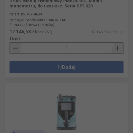
Druck Moduł ciśnieniowy PM620-16G, Moduł
manometru, do uzytku z: Seria DPI 620
Nr art. RS
787-4634
Nr części producenta
PM620-16G
Suma częściowa (1 sztuka)
12 146,58 zł
(bez VAT)
12 146,58 zł/sztuka
Ilość
Dodaj