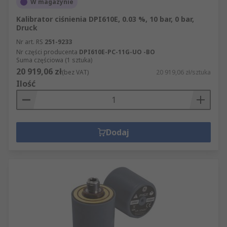
W magazynie
Kalibrator ciśnienia DPI610E, 0.03 %, 10 bar, 0 bar,
Druck
Nr art. RS
251-9233
Nr części producenta
DPI610E-PC-11G-UO -BO
Suma częściowa (1 sztuka)
20 919,06 zł
(bez VAT)
20 919,06 zł/sztuka
Ilość
Dodaj