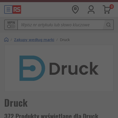
0
MPN
/
Zakupy według marki
/
Druck
Druck
372 Produkty wyświetlane dla Druck