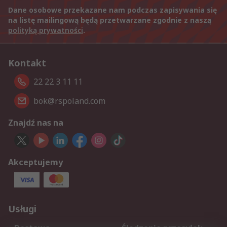
Dane osobowe przekazane nam podczas zapisywania się
na listę mailingową będą przetwarzane zgodnie z naszą
polityką prywatności
.
Kontakt
22 22 3 11 11
bok@rspoland.com
Znajdź nas na
Akceptujemy
Usługi