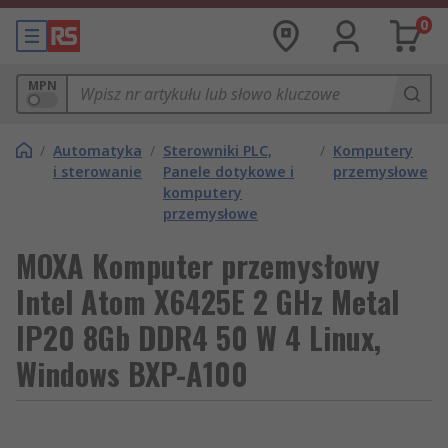
0
MPN
/
Automatyka
/
Sterowniki PLC,
/
Komputery
i sterowanie
Panele dotykowe i
przemysłowe
komputery
przemysłowe
MOXA Komputer przemysłowy
Intel Atom X6425E 2 GHz Metal
IP20 8Gb DDR4 50 W 4 Linux,
Windows BXP-A100