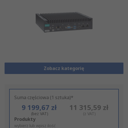
Zobacz kategorię
Suma częściowa (1 sztuka)*
9 199,67 zł
11 315,59 zł
(bez VAT)
(z VAT)
Add
Produkty
to
wybierz lub wpisz ilość