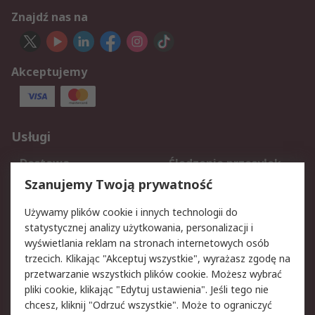
Znajdź nas na
Akceptujemy
Usługi
Dostawa
Śledzenie przesyłek
Reklamacje i zwroty
Rejestracja
Szanujemy Twoją prywatność
Pomoc
Używamy plików cookie i innych technologii do
statystycznej analizy użytkowania, personalizacji i
Aspekty prawne
wyświetlania reklam na stronach internetowych osób
trzecich. Klikając "Akceptuj wszystkie", wyrażasz zgodę na
Bezpieczeństwo e-
Polityka dotycząca
przetwarzanie wszystkich plików cookie. Możesz wybrać
maila
plików cookie
pliki cookie, klikając "Edytuj ustawienia". Jeśli tego nie
Polityka prywatności
Użytkowanie witryny
chcesz, kliknij "Odrzuć wszystkie". Może to ograniczyć