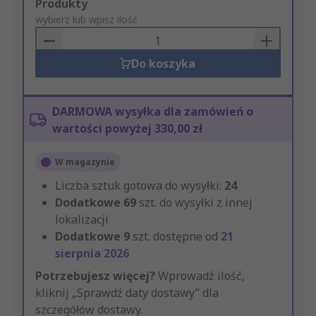
Add
Produkty
to
wybierz lub wpisz ilość
Basket
Do koszyka
DARMOWA wysyłka dla zamówień o
wartości powyżej 330,00 zł
W magazynie
Liczba sztuk gotowa do wysyłki:
24
Dodatkowe
69
szt. do wysyłki z innej
lokalizacji
Dodatkowe
9
szt. dostępne od
21
sierpnia 2026
Potrzebujesz więcej?
Wprowadź ilość,
kliknij „Sprawdź daty dostawy” dla
szczegółów dostawy.