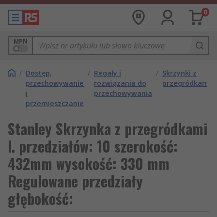
0
MPN
/
Dostęp,
/
Regały i
/
Skrzynki z
przechowywanie
rozwiązania do
przegródkami
i
przechowywania
przemieszczanie
Stanley Skrzynka z przegródkami
l. przedziałów: 10 szerokość:
432mm wysokość: 330 mm
Regulowane przedziały
głębokość: