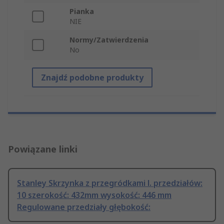
Pianka
NIE
Normy/Zatwierdzenia
No
Znajdź podobne produkty
Powiązane linki
Stanley Skrzynka z przegródkami l. przedziałów:
10 szerokość: 432mm wysokość: 446 mm
Regulowane przedziały głębokość: