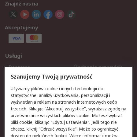
Znajdź nas na
Akceptujemy
Usługi
Dostawa
Śledzenie przesyłek
Reklamacje i zwroty
Rejestracja
Szanujemy Twoją prywatność
Pomoc
Używamy plików cookie i innych technologii do
statystycznej analizy użytkowania, personalizacji i
Aspekty prawne
wyświetlania reklam na stronach internetowych osób
trzecich. Klikając "Akceptuj wszystkie", wyrażasz zgodę na
Bezpieczeństwo e-
Polityka dotycząca
przetwarzanie wszystkich plików cookie. Możesz wybrać
maila
plików cookie
pliki cookie, klikając "Edytuj ustawienia". Jeśli tego nie
Polityka prywatności
Użytkowanie witryny
chcesz, kliknij "Odrzuć wszystkie". Może to ograniczyć
Zastrzeżenia prawne
Warunki Sprzedaży
dostęp do niektórych funkcji. Więcej informacji można