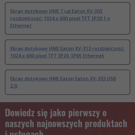
Ekran dotykowy HMI 7 cal Eaton XV-303
rozdzielczość: 1024 x 600 pixel TFT IP20 1 x
Ethernet
Ekran dotykowy HMI Eaton XV-313 rozdzielczość:
1024 x 600 pixel TFT IP20, IP65 Ethernet
Ekran dotykowy HMI Eaton Eaton XV-303 USB
2.0,
Dowiedz się jako pierwszy o
naszych najnowszych produktach
i usługach