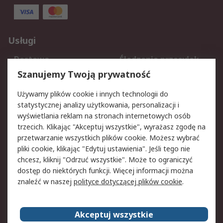
Usługi
Dostawa
Śledzenie przesyłek
Reklamacje i zwroty
Rejestracja
Szanujemy Twoją prywatność
Pomoc
Używamy plików cookie i innych technologii do
statystycznej analizy użytkowania, personalizacji i
Aspekty prawne
wyświetlania reklam na stronach internetowych osób
trzecich. Klikając "Akceptuj wszystkie", wyrażasz zgodę na
Bezpieczeństwo e-
Polityka dotycząca
przetwarzanie wszystkich plików cookie. Możesz wybrać
maila
plików cookie
pliki cookie, klikając "Edytuj ustawienia". Jeśli tego nie
Polityka prywatności
Użytkowanie witryny
chcesz, kliknij "Odrzuć wszystkie". Może to ograniczyć
Zastrzeżenia prawne
Warunki Sprzedaży
dostęp do niektórych funkcji. Więcej informacji można
znaleźć w naszej
polityce dotyczącej plików cookie
.
O firmie RS
Akceptuj wszystkie
Grupa RS
Kontakt