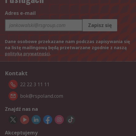
Adres e-mail
Zapisz się
Dane osobowe przekazane nam podczas zapisywania się
na listę mailingową będą przetwarzane zgodnie z naszą
polityką prywatności
.
Kontakt
22 22 3 11 11
bok@rspoland.com
Znajdź nas na
Akceptujemy