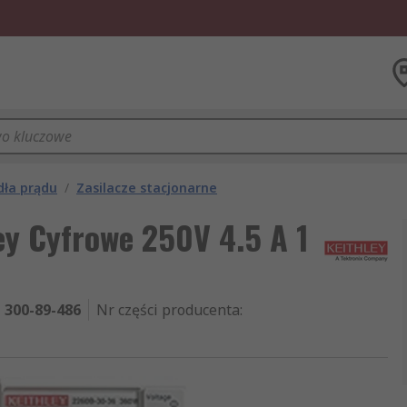
dła prądu
/
Zasilacze stacjonarne
ey Cyfrowe 250V 4.5 A 1
300-89-486
Nr części producenta
: