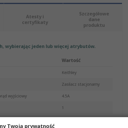
Szczegółowe
Atesty i
dane
certyfikaty
produktu
, wybierając jeden lub więcej atrybutów.
Wartość
Keithley
Zasilacz stacjonarny
rąd wyjściowy
4.5A
1
apięcie wyjściowe
250V
my Twoją prywatność