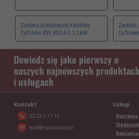
Zasilacz stacjonarny Keithley
Zasilacz
Cyfrowe 80V 40.5 A 5 1.1 kW
Cyfrowe 
Dowiedz się jako pierwszy o
naszych najnowszych produktac
i usługach
Kontakt
Usługi
22 22 3 11 11
Dostawa
Śledzeni
bok@rspoland.com
Reklamac