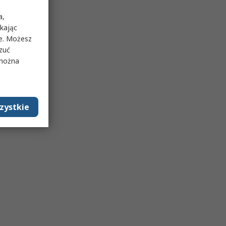
a,
ikając
ie. Możesz
rzuć
 można
zystkie