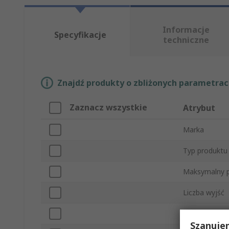
Informacje
Specyfikacje
techniczne
Znajdź produkty o zbliżonych parametrach
Zaznacz wszystkie
Atrybut
Marka
Typ produktu
Maksymalny p
Liczba wyjść
Maksymalne n
Szanuje