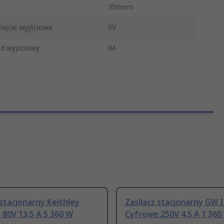
350mm
pięcie wyjściowe
0V
ąd wyjściowy
0A
 stacjonarny Keithley
Zasilacz stacjonarny GW 
80V 13.5 A 5 360 W
Cyfrowe 250V 4.5 A 1 360