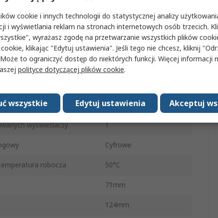
360W
ków cookie i innych technologii do statystycznej analizy użytkowani
ięcie zasilania
80V ac
cji i wyświetlania reklam na stronach internetowych osób trzecich. Kl
szystkie", wyrażasz zgodę na przetwarzanie wszystkich plików cook
pięcie zasilania
265V ac
 cookie, klikając "Edytuj ustawienia". Jeśli tego nie chcesz, kliknij "Od
 Może to ograniczyć dostęp do niektórych funkcji. Więcej informacji
Wtyczka
naszej
polityce dotyczącej plików cookie
.
Cyfrowe
ć wszystkie
Edytuj ustawienia
Akceptuj ws
mperatura robocza
0°C
giwanych wyświetlaczy
1
logowy
Cyfrowe
temperatura robocza
50°C
71mm
124mm