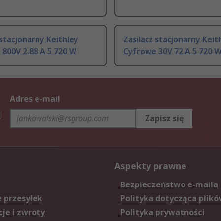
 stacjonarny Keithley
Zasilacz stacjonarny Keit
800V 2.88 A 5 720 W
Cyfrowe 30V 72 A 5 720 
Adres e-mail
h
Zapisz się
Aspekty prawne
Bezpieczeństwo e-maila
e przesyłek
Polityka dotycząca plikó
je i zwroty
Polityka prywatności