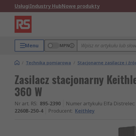
Usługi
Industry Hub
Nowe produkty
Menu
MPN
/
Technika pomiarowa
/
Stacjonarne zasilacze i źró
Zasilacz stacjonarny Keithl
360 W
Nr art. RS
:
895-2390
Numer artykułu Elfa Distrelec
:
2260B-250-4
Producent
:
Keithley